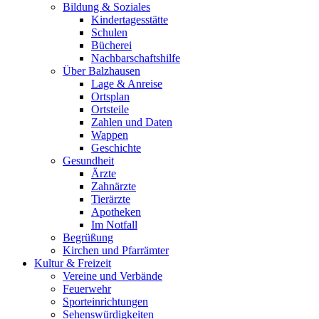
Bildung & Soziales
Kindertagesstätte
Schulen
Bücherei
Nachbarschaftshilfe
Über Balzhausen
Lage & Anreise
Ortsplan
Ortsteile
Zahlen und Daten
Wappen
Geschichte
Gesundheit
Ärzte
Zahnärzte
Tierärzte
Apotheken
Im Notfall
Begrüßung
Kirchen und Pfarrämter
Kultur & Freizeit
Vereine und Verbände
Feuerwehr
Sporteinrichtungen
Sehenswürdigkeiten