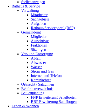
Stellenanzeigen
Rathaus & Service
Verwaltung
Mitarbeiter
Sachgebiete
Aufgaben
Rathaus-Serviceportal (RSP)
Gemeinderat
Mitglieder
Ausschüsse
Fraktionen
Sitzungen
Ver- und Entsorgung
Abfall
Abwasser
Wasser
Strom und Gas
Internet und Telefon
Kaminkehrer
Ortsrecht / Satzungen
Behördenverzeichnis
Bauleitplanung
FNP Erweiterung Sattelbogen
BBP Erweiterung Sattelbogen
Leben & Wohnen