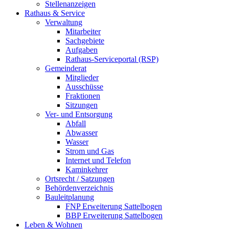
Stellenanzeigen
Rathaus & Service
Verwaltung
Mitarbeiter
Sachgebiete
Aufgaben
Rathaus-Serviceportal (RSP)
Gemeinderat
Mitglieder
Ausschüsse
Fraktionen
Sitzungen
Ver- und Entsorgung
Abfall
Abwasser
Wasser
Strom und Gas
Internet und Telefon
Kaminkehrer
Ortsrecht / Satzungen
Behördenverzeichnis
Bauleitplanung
FNP Erweiterung Sattelbogen
BBP Erweiterung Sattelbogen
Leben & Wohnen