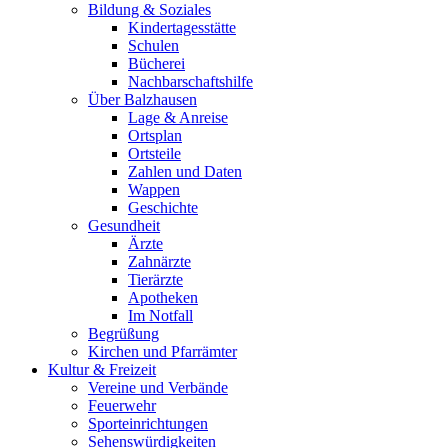
Bildung & Soziales
Kindertagesstätte
Schulen
Bücherei
Nachbarschaftshilfe
Über Balzhausen
Lage & Anreise
Ortsplan
Ortsteile
Zahlen und Daten
Wappen
Geschichte
Gesundheit
Ärzte
Zahnärzte
Tierärzte
Apotheken
Im Notfall
Begrüßung
Kirchen und Pfarrämter
Kultur & Freizeit
Vereine und Verbände
Feuerwehr
Sporteinrichtungen
Sehenswürdigkeiten