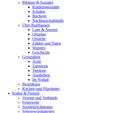
Bildung & Soziales
Kindertagesstätte
Schulen
Bücherei
Nachbarschaftshilfe
Über Balzhausen
Lage & Anreise
Ortsplan
Ortsteile
Zahlen und Daten
Wappen
Geschichte
Gesundheit
Ärzte
Zahnärzte
Tierärzte
Apotheken
Im Notfall
Begrüßung
Kirchen und Pfarrämter
Kultur & Freizeit
Vereine und Verbände
Feuerwehr
Sporteinrichtungen
Sehenswürdigkeiten