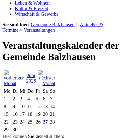
Leben & Wohnen
Kultur & Freizeit
Wirtschaft & Gewerbe
Sie sind hier:
Gemeinde Balzhausen
>
Aktuelles &
Termine
>
Veranstaltungen
Veranstaltungskalender der
Gemeinde Balzhausen
Juni
2026
Mo
Di
Mi
Do
Fr
Sa
So
1
2
3
4
5
6
7
8
9
10
11
12
13
14
15
16
17
18
19
20
21
22
23
24
25
26
27
28
29
30
Hier können Sie gezielt suchen: