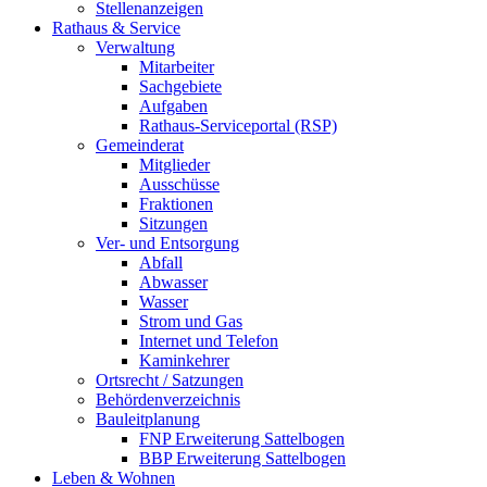
Stellenanzeigen
Rathaus & Service
Verwaltung
Mitarbeiter
Sachgebiete
Aufgaben
Rathaus-Serviceportal (RSP)
Gemeinderat
Mitglieder
Ausschüsse
Fraktionen
Sitzungen
Ver- und Entsorgung
Abfall
Abwasser
Wasser
Strom und Gas
Internet und Telefon
Kaminkehrer
Ortsrecht / Satzungen
Behördenverzeichnis
Bauleitplanung
FNP Erweiterung Sattelbogen
BBP Erweiterung Sattelbogen
Leben & Wohnen