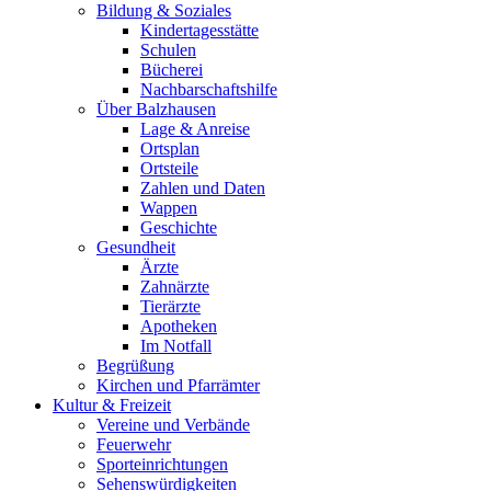
Bildung & Soziales
Kindertagesstätte
Schulen
Bücherei
Nachbarschaftshilfe
Über Balzhausen
Lage & Anreise
Ortsplan
Ortsteile
Zahlen und Daten
Wappen
Geschichte
Gesundheit
Ärzte
Zahnärzte
Tierärzte
Apotheken
Im Notfall
Begrüßung
Kirchen und Pfarrämter
Kultur & Freizeit
Vereine und Verbände
Feuerwehr
Sporteinrichtungen
Sehenswürdigkeiten