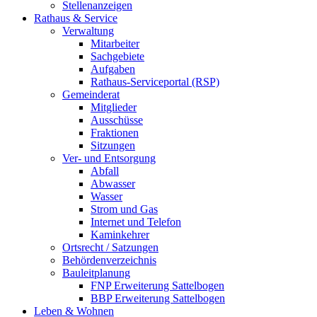
Stellenanzeigen
Rathaus & Service
Verwaltung
Mitarbeiter
Sachgebiete
Aufgaben
Rathaus-Serviceportal (RSP)
Gemeinderat
Mitglieder
Ausschüsse
Fraktionen
Sitzungen
Ver- und Entsorgung
Abfall
Abwasser
Wasser
Strom und Gas
Internet und Telefon
Kaminkehrer
Ortsrecht / Satzungen
Behördenverzeichnis
Bauleitplanung
FNP Erweiterung Sattelbogen
BBP Erweiterung Sattelbogen
Leben & Wohnen