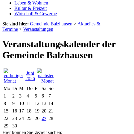
Leben & Wohnen
Kultur & Freizeit
Wirtschaft & Gewerbe
Sie sind hier:
Gemeinde Balzhausen
>
Aktuelles &
Termine
>
Veranstaltungen
Veranstaltungskalender der
Gemeinde Balzhausen
Juni
2026
Mo
Di
Mi
Do
Fr
Sa
So
1
2
3
4
5
6
7
8
9
10
11
12
13
14
15
16
17
18
19
20
21
22
23
24
25
26
27
28
29
30
Hier können Sie gezielt suchen: