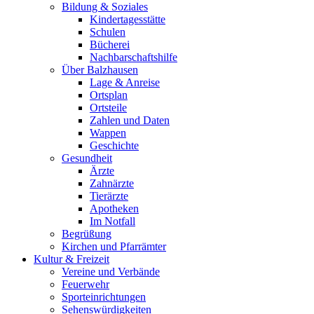
Bildung & Soziales
Kindertagesstätte
Schulen
Bücherei
Nachbarschaftshilfe
Über Balzhausen
Lage & Anreise
Ortsplan
Ortsteile
Zahlen und Daten
Wappen
Geschichte
Gesundheit
Ärzte
Zahnärzte
Tierärzte
Apotheken
Im Notfall
Begrüßung
Kirchen und Pfarrämter
Kultur & Freizeit
Vereine und Verbände
Feuerwehr
Sporteinrichtungen
Sehenswürdigkeiten