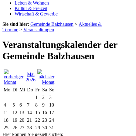
Leben & Wohnen
Kultur & Freizeit
Wirtschaft & Gewerbe
Sie sind hier:
Gemeinde Balzhausen
>
Aktuelles &
Termine
>
Veranstaltungen
Veranstaltungskalender der
Gemeinde Balzhausen
Mai
2026
Mo
Di
Mi
Do
Fr
Sa
So
1
2
3
4
5
6
7
8
9
10
11
12
13
14
15
16
17
18
19
20
21
22
23
24
25
26
27
28
29
30
31
Hier können Sie gezielt suchen: