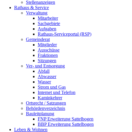
Stellenanzeigen
Rathaus & Service
Verwaltung
Mitarbeiter
Sachgebiete
Aufgaben
Rathaus-Serviceportal (RSP)
Gemeinderat
Mitglieder
Ausschüsse
Fraktionen
Sitzungen
Ver- und Entsorgung
Abfall
Abwasser
Wasser
Strom und Gas
Internet und Telefon
Kaminkehrer
Ortsrecht / Satzungen
Behördenverzeichnis
Bauleitplanung
FNP Erweiterung Sattelbogen
BBP Erweiterung Sattelbogen
Leben & Wohnen