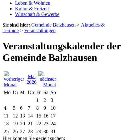
Leben & Wohnen
Kultur & Freizeit
Wirtschaft & Gewerbe
Sie sind hier:
Gemeinde Balzhausen
>
Aktuelles &
Termine
>
Veranstaltungen
Veranstaltungskalender der
Gemeinde Balzhausen
Mai
2026
Mo
Di
Mi
Do
Fr
Sa
So
1
2
3
4
5
6
7
8
9
10
11
12
13
14
15
16
17
18
19
20
21
22
23
24
25
26
27
28
29
30
31
Hier können Sie gezielt suchen: