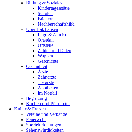
Bildung & Soziales
Kindertagesstätte
Schulen
Bücherei
Nachbarschaftshilfe
Über Balzhausen
Lage & Anreise
Ortsplan
Ortsteile
Zahlen und Daten
Wappen
Geschichte
Gesundheit
Ärzte
Zahnärzte
Tierärzte
Apotheken
Im Notfall
Begrüßung
Kirchen und Pfarrämter
Kultur & Freizeit
Vereine und Verbände
Feuerwehr
Sporteinrichtungen
Sehenswürdigkeiten