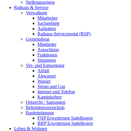
Stellenanzeigen
Rathaus & Service
Verwaltung
Mitarbeiter
Sachgebiete
Aufgaben
Rathaus-Serviceportal (RSP)
Gemeinderat
Mitglieder
Ausschüsse
Fraktionen
Sitzungen
Ver- und Entsorgung
Abfall
Abwasser
Wasser
Strom und Gas
Internet und Telefon
Kaminkehrer
Ortsrecht / Satzungen
Behördenverzeichnis
Bauleitplanung
FNP Erweiterung Sattelbogen
BBP Erweiterung Sattelbogen
Leben & Wohnen