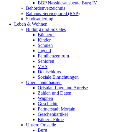
BBP Nasskiesausbeute Burg IV
Behördenverzeichnis
Rathaus-Serviceportal (RSP)
Stadtsanierung
Leben & Wohnen
Bildung und Soziales
Bücherei
Kinder
Schulen
Jugend
Familienzentrum
Senioren
VHS
Deutschkurs
Soziale Einrichtungen
Über Thannhausen
Ortsplan Lage und Anreise
Zahlen und Daten
Wappen
Geschichte
Partnerstadt Mortain
Geschenkartikel
Bilder - Filme
Unsere Ortsteile
Burg