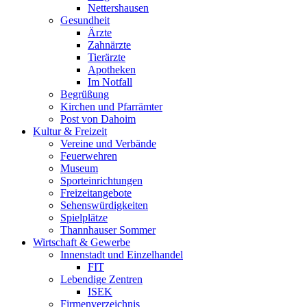
Nettershausen
Gesundheit
Ärzte
Zahnärzte
Tierärzte
Apotheken
Im Notfall
Begrüßung
Kirchen und Pfarrämter
Post von Dahoim
Kultur & Freizeit
Vereine und Verbände
Feuerwehren
Museum
Sporteinrichtungen
Freizeitangebote
Sehenswürdigkeiten
Spielplätze
Thannhauser Sommer
Wirtschaft & Gewerbe
Innenstadt und Einzelhandel
FIT
Lebendige Zentren
ISEK
Firmenverzeichnis