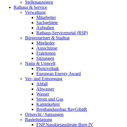
Stellenanzeigen
Rathaus & Service
Verwaltung
Mitarbeiter
Sachgebiete
Aufgaben
Rathaus-Serviceportal (RSP)
Bürgermeister & Stadtrat
Mitglieder
Ausschüsse
Fraktionen
Sitzungen
Natur & Umwelt
Photovoltaik
European Energy Award
Ver- und Entsorgung
Abfall
Abwasser
Wasser
Strom und Gas
Kaminkehrer
Breitbandausbau BayGibitR
Ortsrecht / Satzungen
Bauleitplanung
FNP Nasskiesausbeute Burg IV