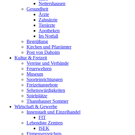
Nettershausen
Gesundheit
Ärzte
Zahnärzte
Tierärzte
Apotheken
Im Notfall
Begrüßung
Kirchen und Pfarrämter
Post von Dahoim
Kultur & Freizeit
Vereine und Verbände
Feuerwehren
Museum
Sporteinrichtungen
Freizeitangebote
Sehenswürdigkeiten
Spielplätze
Thannhauser Sommer
Wirtschaft & Gewerbe
Innenstadt und Einzelhandel
FIT
Lebendige Zentren
ISEK
Firmenverzeichnis