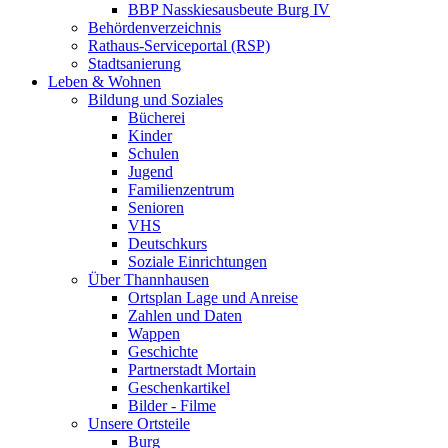
BBP Nasskiesausbeute Burg IV
Behördenverzeichnis
Rathaus-Serviceportal (RSP)
Stadtsanierung
Leben & Wohnen
Bildung und Soziales
Bücherei
Kinder
Schulen
Jugend
Familienzentrum
Senioren
VHS
Deutschkurs
Soziale Einrichtungen
Über Thannhausen
Ortsplan Lage und Anreise
Zahlen und Daten
Wappen
Geschichte
Partnerstadt Mortain
Geschenkartikel
Bilder - Filme
Unsere Ortsteile
Burg