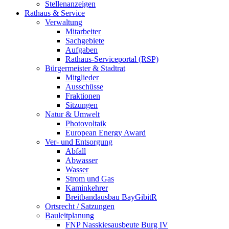
Stellenanzeigen
Rathaus & Service
Verwaltung
Mitarbeiter
Sachgebiete
Aufgaben
Rathaus-Serviceportal (RSP)
Bürgermeister & Stadtrat
Mitglieder
Ausschüsse
Fraktionen
Sitzungen
Natur & Umwelt
Photovoltaik
European Energy Award
Ver- und Entsorgung
Abfall
Abwasser
Wasser
Strom und Gas
Kaminkehrer
Breitbandausbau BayGibitR
Ortsrecht / Satzungen
Bauleitplanung
FNP Nasskiesausbeute Burg IV