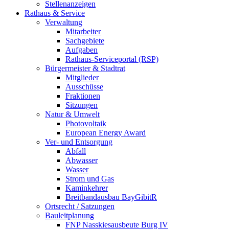
Stellenanzeigen
Rathaus & Service
Verwaltung
Mitarbeiter
Sachgebiete
Aufgaben
Rathaus-Serviceportal (RSP)
Bürgermeister & Stadtrat
Mitglieder
Ausschüsse
Fraktionen
Sitzungen
Natur & Umwelt
Photovoltaik
European Energy Award
Ver- und Entsorgung
Abfall
Abwasser
Wasser
Strom und Gas
Kaminkehrer
Breitbandausbau BayGibitR
Ortsrecht / Satzungen
Bauleitplanung
FNP Nasskiesausbeute Burg IV