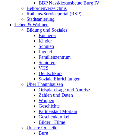
BBP Nasskiesausbeute Burg IV
Behördenverzeichnis
Rathaus-Serviceportal (RSP)
Stadtsanierung
Leben & Wohnen
Bildung und Soziales
Bücherei
Kinder
Schulen
Jugend
Familienzentrum
Senioren
VHS
Deutschkurs
Soziale Einrichtungen
Über Thannhausen
Ortsplan Lage und Anreise
Zahlen und Daten
Wappen
Geschichte
Partnerstadt Mortain
Geschenkartikel
Bilder - Filme
Unsere Ortsteile
Burg