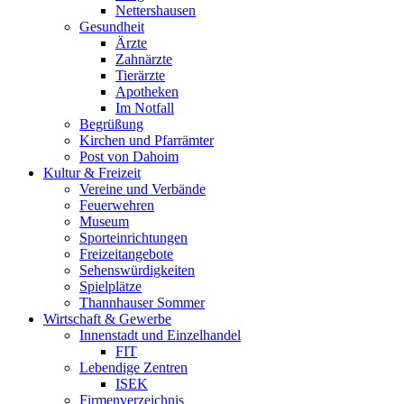
Nettershausen
Gesundheit
Ärzte
Zahnärzte
Tierärzte
Apotheken
Im Notfall
Begrüßung
Kirchen und Pfarrämter
Post von Dahoim
Kultur & Freizeit
Vereine und Verbände
Feuerwehren
Museum
Sporteinrichtungen
Freizeitangebote
Sehenswürdigkeiten
Spielplätze
Thannhauser Sommer
Wirtschaft & Gewerbe
Innenstadt und Einzelhandel
FIT
Lebendige Zentren
ISEK
Firmenverzeichnis