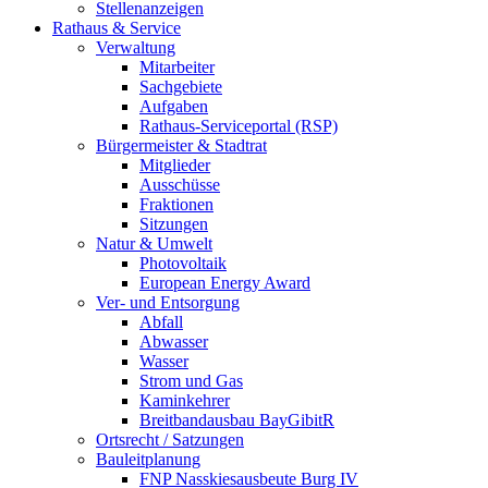
Stellenanzeigen
Rathaus & Service
Verwaltung
Mitarbeiter
Sachgebiete
Aufgaben
Rathaus-Serviceportal (RSP)
Bürgermeister & Stadtrat
Mitglieder
Ausschüsse
Fraktionen
Sitzungen
Natur & Umwelt
Photovoltaik
European Energy Award
Ver- und Entsorgung
Abfall
Abwasser
Wasser
Strom und Gas
Kaminkehrer
Breitbandausbau BayGibitR
Ortsrecht / Satzungen
Bauleitplanung
FNP Nasskiesausbeute Burg IV