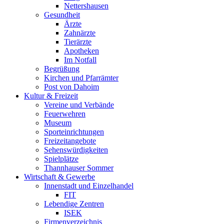
Nettershausen
Gesundheit
Ärzte
Zahnärzte
Tierärzte
Apotheken
Im Notfall
Begrüßung
Kirchen und Pfarrämter
Post von Dahoim
Kultur & Freizeit
Vereine und Verbände
Feuerwehren
Museum
Sporteinrichtungen
Freizeitangebote
Sehenswürdigkeiten
Spielplätze
Thannhauser Sommer
Wirtschaft & Gewerbe
Innenstadt und Einzelhandel
FIT
Lebendige Zentren
ISEK
Firmenverzeichnis