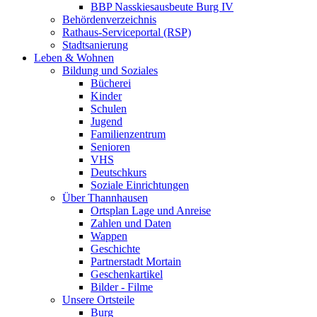
BBP Nasskiesausbeute Burg IV
Behördenverzeichnis
Rathaus-Serviceportal (RSP)
Stadtsanierung
Leben & Wohnen
Bildung und Soziales
Bücherei
Kinder
Schulen
Jugend
Familienzentrum
Senioren
VHS
Deutschkurs
Soziale Einrichtungen
Über Thannhausen
Ortsplan Lage und Anreise
Zahlen und Daten
Wappen
Geschichte
Partnerstadt Mortain
Geschenkartikel
Bilder - Filme
Unsere Ortsteile
Burg