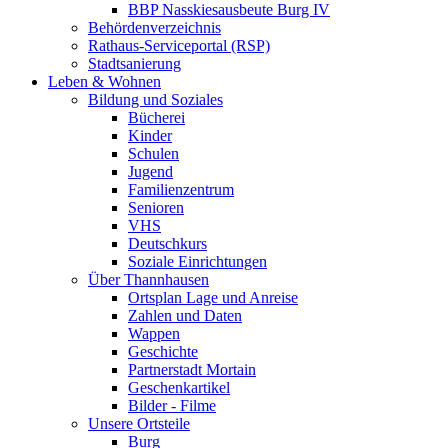
BBP Nasskiesausbeute Burg IV
Behördenverzeichnis
Rathaus-Serviceportal (RSP)
Stadtsanierung
Leben & Wohnen
Bildung und Soziales
Bücherei
Kinder
Schulen
Jugend
Familienzentrum
Senioren
VHS
Deutschkurs
Soziale Einrichtungen
Über Thannhausen
Ortsplan Lage und Anreise
Zahlen und Daten
Wappen
Geschichte
Partnerstadt Mortain
Geschenkartikel
Bilder - Filme
Unsere Ortsteile
Burg