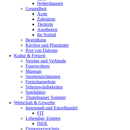
Nettershausen
Gesundheit
Ärzte
Zahnärzte
Tierärzte
Apotheken
Im Notfall
Begrüßung
Kirchen und Pfarrämter
Post von Dahoim
Kultur & Freizeit
Vereine und Verbände
Feuerwehren
Museum
Sporteinrichtungen
Freizeitangebote
Sehenswürdigkeiten
Spielplätze
Thannhauser Sommer
Wirtschaft & Gewerbe
Innenstadt und Einzelhandel
FIT
Lebendige Zentren
ISEK
Firmenverzeichnis