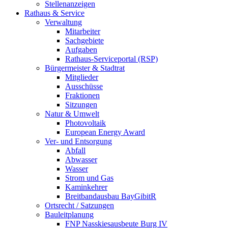
Stellenanzeigen
Rathaus & Service
Verwaltung
Mitarbeiter
Sachgebiete
Aufgaben
Rathaus-Serviceportal (RSP)
Bürgermeister & Stadtrat
Mitglieder
Ausschüsse
Fraktionen
Sitzungen
Natur & Umwelt
Photovoltaik
European Energy Award
Ver- und Entsorgung
Abfall
Abwasser
Wasser
Strom und Gas
Kaminkehrer
Breitbandausbau BayGibitR
Ortsrecht / Satzungen
Bauleitplanung
FNP Nasskiesausbeute Burg IV