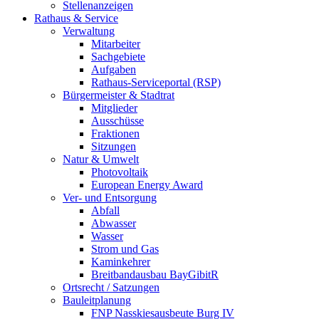
Stellenanzeigen
Rathaus & Service
Verwaltung
Mitarbeiter
Sachgebiete
Aufgaben
Rathaus-Serviceportal (RSP)
Bürgermeister & Stadtrat
Mitglieder
Ausschüsse
Fraktionen
Sitzungen
Natur & Umwelt
Photovoltaik
European Energy Award
Ver- und Entsorgung
Abfall
Abwasser
Wasser
Strom und Gas
Kaminkehrer
Breitbandausbau BayGibitR
Ortsrecht / Satzungen
Bauleitplanung
FNP Nasskiesausbeute Burg IV