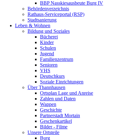
BBP Nasskiesausbeute Burg IV
Behördenverzeichnis
Rathaus-Serviceportal (RSP)
Stadtsanierung
Leben & Wohnen
Bildung und Soziales
Bücherei
Kinder
Schulen
Jugend
Familienzentrum
Senioren
VHS
Deutschkurs
Soziale Einrichtungen
Über Thannhausen
Ortsplan Lage und Anreise
Zahlen und Daten
Wappen
Geschichte
Partnerstadt Mortain
Geschenkartikel
Bilder - Filme
Unsere Ortsteile
Burg