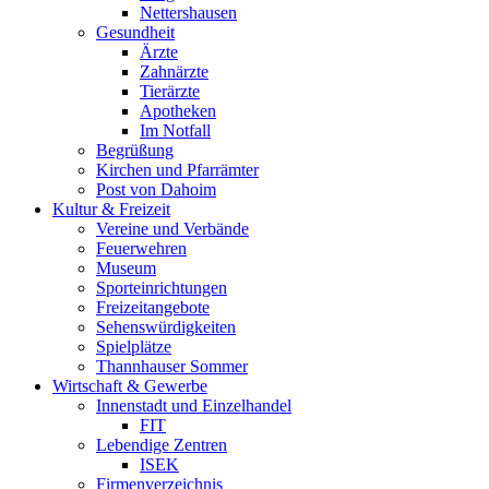
Nettershausen
Gesundheit
Ärzte
Zahnärzte
Tierärzte
Apotheken
Im Notfall
Begrüßung
Kirchen und Pfarrämter
Post von Dahoim
Kultur & Freizeit
Vereine und Verbände
Feuerwehren
Museum
Sporteinrichtungen
Freizeitangebote
Sehenswürdigkeiten
Spielplätze
Thannhauser Sommer
Wirtschaft & Gewerbe
Innenstadt und Einzelhandel
FIT
Lebendige Zentren
ISEK
Firmenverzeichnis