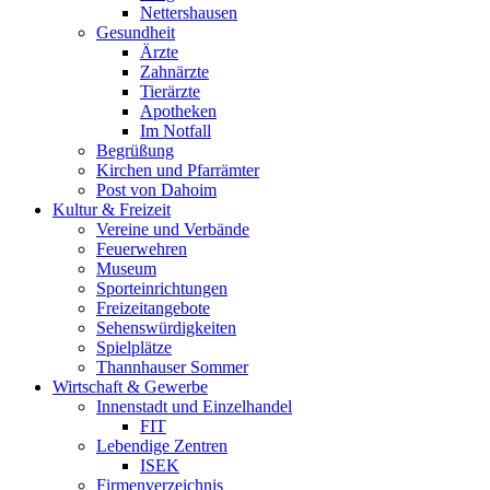
Nettershausen
Gesundheit
Ärzte
Zahnärzte
Tierärzte
Apotheken
Im Notfall
Begrüßung
Kirchen und Pfarrämter
Post von Dahoim
Kultur & Freizeit
Vereine und Verbände
Feuerwehren
Museum
Sporteinrichtungen
Freizeitangebote
Sehenswürdigkeiten
Spielplätze
Thannhauser Sommer
Wirtschaft & Gewerbe
Innenstadt und Einzelhandel
FIT
Lebendige Zentren
ISEK
Firmenverzeichnis