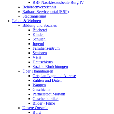
BBP Nasskiesausbeute Burg IV
Behördenverzeichnis
Rathaus-Serviceportal (RSP)
Stadtsanierung
Leben & Wohnen
Bildung und Soziales
Bücherei
Kinder
Schulen
Jugend
Familienzentrum
Senioren
VHS
Deutschkurs
Soziale Einrichtungen
Über Thannhausen
Ortsplan Lage und Anreise
Zahlen und Daten
Wappen
Geschichte
Partnerstadt Mortain
Geschenkartikel
Bilder - Filme
Unsere Ortsteile
Burg