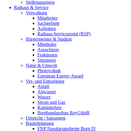
Stellenanzeigen
Rathaus & Service
Verwaltung
Mitarbeiter
Sachgebiete
Aufgaben
Rathaus-Serviceportal (RSP)
Bürgermeister & Stadtrat
Mitglieder
Ausschüsse
Fraktionen
Sitzungen
Natur & Umwelt
Photovoltaik
European Energy Award
Ver- und Entsorgung
Abfall
Abwasser
Wasser
Strom und Gas
Kaminkehrer
Breitbandausbau BayGibitR
Ortsrecht / Satzungen
Bauleitplanung
FNP Nasskiesausbeute Burg IV