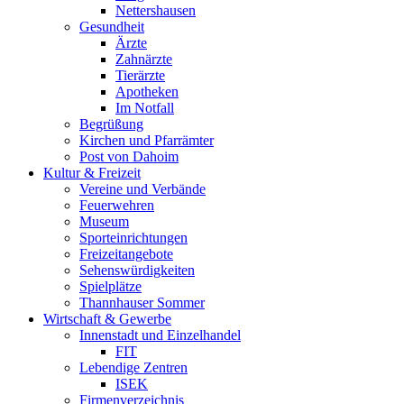
Nettershausen
Gesundheit
Ärzte
Zahnärzte
Tierärzte
Apotheken
Im Notfall
Begrüßung
Kirchen und Pfarrämter
Post von Dahoim
Kultur & Freizeit
Vereine und Verbände
Feuerwehren
Museum
Sporteinrichtungen
Freizeitangebote
Sehenswürdigkeiten
Spielplätze
Thannhauser Sommer
Wirtschaft & Gewerbe
Innenstadt und Einzelhandel
FIT
Lebendige Zentren
ISEK
Firmenverzeichnis