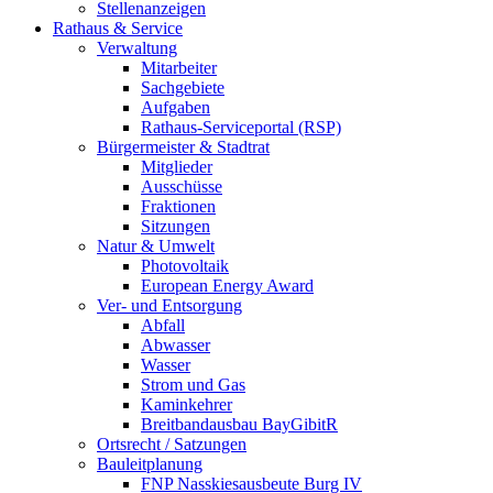
Stellenanzeigen
Rathaus & Service
Verwaltung
Mitarbeiter
Sachgebiete
Aufgaben
Rathaus-Serviceportal (RSP)
Bürgermeister & Stadtrat
Mitglieder
Ausschüsse
Fraktionen
Sitzungen
Natur & Umwelt
Photovoltaik
European Energy Award
Ver- und Entsorgung
Abfall
Abwasser
Wasser
Strom und Gas
Kaminkehrer
Breitbandausbau BayGibitR
Ortsrecht / Satzungen
Bauleitplanung
FNP Nasskiesausbeute Burg IV