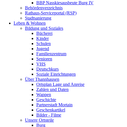
BBP Nasskiesausbeute Burg IV
Behördenverzeichnis
Rathaus-Serviceportal (RSP)
Stadtsanierung
Leben & Wohnen
Bildung und Soziales
Bücherei
Kinder
Schulen
Jugend
Familienzentrum
Senioren
VHS
Deutschkurs
Soziale Einrichtungen
Über Thannhausen
Ortsplan Lage und Anreise
Zahlen und Daten
Wappen
Geschichte
Partnerstadt Mortain
Geschenkartikel
Bilder - Filme
Unsere Ortsteile
Burg