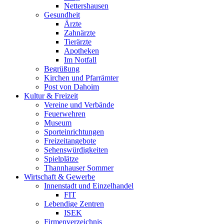
Nettershausen
Gesundheit
Ärzte
Zahnärzte
Tierärzte
Apotheken
Im Notfall
Begrüßung
Kirchen und Pfarrämter
Post von Dahoim
Kultur & Freizeit
Vereine und Verbände
Feuerwehren
Museum
Sporteinrichtungen
Freizeitangebote
Sehenswürdigkeiten
Spielplätze
Thannhauser Sommer
Wirtschaft & Gewerbe
Innenstadt und Einzelhandel
FIT
Lebendige Zentren
ISEK
Firmenverzeichnis