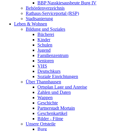
BBP Nasskiesausbeute Burg IV
Behördenverzeichnis
Rathaus-Serviceportal (RSP)
Stadtsanierung
Leben & Wohnen
Bildung und Soziales
Bücherei
Kinder
Schulen
Jugend
Familienzentrum
Senioren
VHS
Deutschkurs
Soziale Einrichtungen
Über Thannhausen
Ortsplan Lage und Anreise
Zahlen und Daten
Wappen
Geschichte
Partnerstadt Mortain
Geschenkartikel
Bilder - Filme
Unsere Ortsteile
Burg