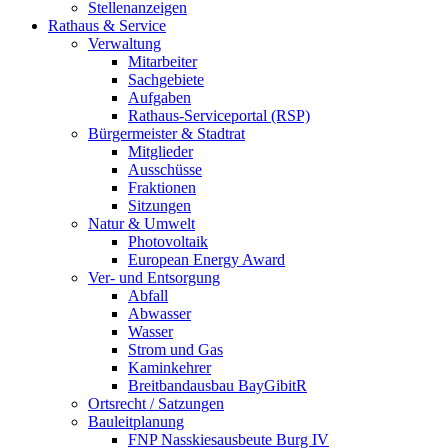
Stellenanzeigen
Rathaus & Service
Verwaltung
Mitarbeiter
Sachgebiete
Aufgaben
Rathaus-Serviceportal (RSP)
Bürgermeister & Stadtrat
Mitglieder
Ausschüsse
Fraktionen
Sitzungen
Natur & Umwelt
Photovoltaik
European Energy Award
Ver- und Entsorgung
Abfall
Abwasser
Wasser
Strom und Gas
Kaminkehrer
Breitbandausbau BayGibitR
Ortsrecht / Satzungen
Bauleitplanung
FNP Nasskiesausbeute Burg IV