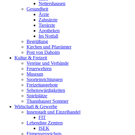
Nettershausen
Gesundheit
Ärzte
Zahnärzte
Tierärzte
Apotheken
Im Notfall
Begrüßung
Kirchen und Pfarrämter
Post von Dahoim
Kultur & Freizeit
Vereine und Verbände
Feuerwehren
Museum
Sporteinrichtungen
Freizeitangebote
Sehenswürdigkeiten
Spielplätze
Thannhauser Sommer
Wirtschaft & Gewerbe
Innenstadt und Einzelhandel
FIT
Lebendige Zentren
ISEK
Firmenverzeichnis