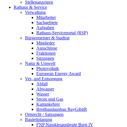
Stellenanzeigen
Rathaus & Service
Verwaltung
Mitarbeiter
Sachgebiete
Aufgaben
Rathaus-Serviceportal (RSP)
Bürgermeister & Stadtrat
Mitglieder
Ausschüsse
Fraktionen
Sitzungen
Natur & Umwelt
Photovoltaik
European Energy Award
Ver- und Entsorgung
Abfall
Abwasser
Wasser
Strom und Gas
Kaminkehrer
Breitbandausbau BayGibitR
Ortsrecht / Satzungen
Bauleitplanung
FNP Nasskiesausbeute Burg IV