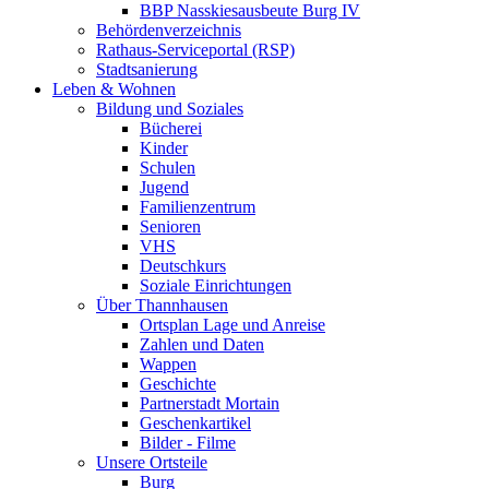
BBP Nasskiesausbeute Burg IV
Behördenverzeichnis
Rathaus-Serviceportal (RSP)
Stadtsanierung
Leben & Wohnen
Bildung und Soziales
Bücherei
Kinder
Schulen
Jugend
Familienzentrum
Senioren
VHS
Deutschkurs
Soziale Einrichtungen
Über Thannhausen
Ortsplan Lage und Anreise
Zahlen und Daten
Wappen
Geschichte
Partnerstadt Mortain
Geschenkartikel
Bilder - Filme
Unsere Ortsteile
Burg