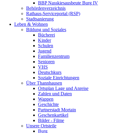
BBP Nasskiesausbeute Burg IV
Behördenverzeichnis
Rathaus-Serviceportal (RSP)
Stadtsanierung
Leben & Wohnen
Bildung und Soziales
Bücherei
Kinder
Schulen
Jugend
Familienzentrum
Senioren
VHS
Deutschkurs
Soziale Einrichtungen
Über Thannhausen
Ortsplan Lage und Anreise
Zahlen und Daten
Wappen
Geschichte
Partnerstadt Mortain
Geschenkartikel
Bilder - Filme
Unsere Ortsteile
Burg