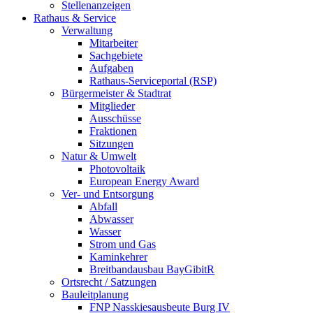
Stellenanzeigen
Rathaus & Service
Verwaltung
Mitarbeiter
Sachgebiete
Aufgaben
Rathaus-Serviceportal (RSP)
Bürgermeister & Stadtrat
Mitglieder
Ausschüsse
Fraktionen
Sitzungen
Natur & Umwelt
Photovoltaik
European Energy Award
Ver- und Entsorgung
Abfall
Abwasser
Wasser
Strom und Gas
Kaminkehrer
Breitbandausbau BayGibitR
Ortsrecht / Satzungen
Bauleitplanung
FNP Nasskiesausbeute Burg IV