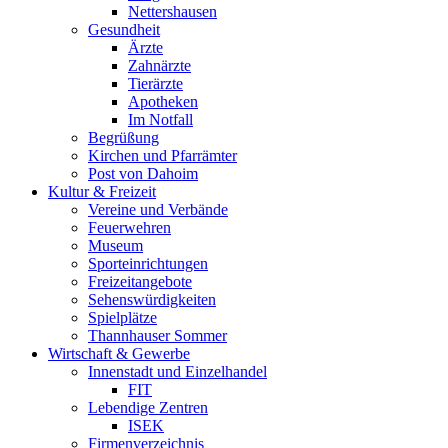
Nettershausen
Gesundheit
Ärzte
Zahnärzte
Tierärzte
Apotheken
Im Notfall
Begrüßung
Kirchen und Pfarrämter
Post von Dahoim
Kultur & Freizeit
Vereine und Verbände
Feuerwehren
Museum
Sporteinrichtungen
Freizeitangebote
Sehenswürdigkeiten
Spielplätze
Thannhauser Sommer
Wirtschaft & Gewerbe
Innenstadt und Einzelhandel
FIT
Lebendige Zentren
ISEK
Firmenverzeichnis