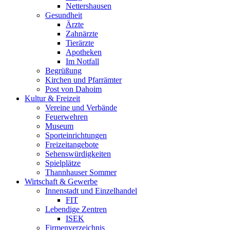
Nettershausen
Gesundheit
Ärzte
Zahnärzte
Tierärzte
Apotheken
Im Notfall
Begrüßung
Kirchen und Pfarrämter
Post von Dahoim
Kultur & Freizeit
Vereine und Verbände
Feuerwehren
Museum
Sporteinrichtungen
Freizeitangebote
Sehenswürdigkeiten
Spielplätze
Thannhauser Sommer
Wirtschaft & Gewerbe
Innenstadt und Einzelhandel
FIT
Lebendige Zentren
ISEK
Firmenverzeichnis