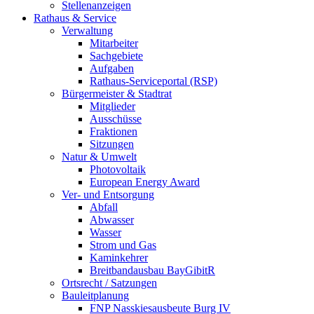
Stellenanzeigen
Rathaus & Service
Verwaltung
Mitarbeiter
Sachgebiete
Aufgaben
Rathaus-Serviceportal (RSP)
Bürgermeister & Stadtrat
Mitglieder
Ausschüsse
Fraktionen
Sitzungen
Natur & Umwelt
Photovoltaik
European Energy Award
Ver- und Entsorgung
Abfall
Abwasser
Wasser
Strom und Gas
Kaminkehrer
Breitbandausbau BayGibitR
Ortsrecht / Satzungen
Bauleitplanung
FNP Nasskiesausbeute Burg IV