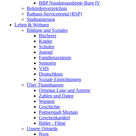
BBP Nasskiesausbeute Burg IV
Behördenverzeichnis
Rathaus-Serviceportal (RSP)
Stadtsanierung
Leben & Wohnen
Bildung und Soziales
Bücherei
Kinder
Schulen
Jugend
Familienzentrum
Senioren
VHS
Deutschkurs
Soziale Einrichtungen
Über Thannhausen
Ortsplan Lage und Anreise
Zahlen und Daten
Wappen
Geschichte
Partnerstadt Mortain
Geschenkartikel
Bilder - Filme
Unsere Ortsteile
Burg