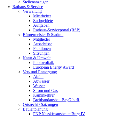
Stellenanzeigen
Rathaus & Service
Verwaltung
Mitarbeiter
Sachgebiete
Aufgaben
Rathaus-Serviceportal (RSP)
Bürgermeister & Stadtrat
Mitglieder
Ausschüsse
Fraktionen
Sitzungen
Natur & Umwelt
Photovoltaik
European Energy Award
Ver- und Entsorgung
Abfall
Abwasser
Wasser
Strom und Gas
Kaminkehrer
Breitbandausbau BayGibitR
Ortsrecht / Satzungen
Bauleitplanung
FNP Nasskiesausbeute Burg IV