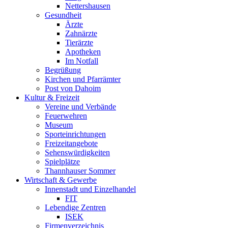
Nettershausen
Gesundheit
Ärzte
Zahnärzte
Tierärzte
Apotheken
Im Notfall
Begrüßung
Kirchen und Pfarrämter
Post von Dahoim
Kultur & Freizeit
Vereine und Verbände
Feuerwehren
Museum
Sporteinrichtungen
Freizeitangebote
Sehenswürdigkeiten
Spielplätze
Thannhauser Sommer
Wirtschaft & Gewerbe
Innenstadt und Einzelhandel
FIT
Lebendige Zentren
ISEK
Firmenverzeichnis