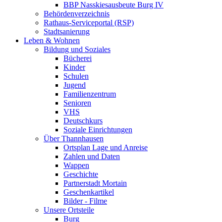
BBP Nasskiesausbeute Burg IV
Behördenverzeichnis
Rathaus-Serviceportal (RSP)
Stadtsanierung
Leben & Wohnen
Bildung und Soziales
Bücherei
Kinder
Schulen
Jugend
Familienzentrum
Senioren
VHS
Deutschkurs
Soziale Einrichtungen
Über Thannhausen
Ortsplan Lage und Anreise
Zahlen und Daten
Wappen
Geschichte
Partnerstadt Mortain
Geschenkartikel
Bilder - Filme
Unsere Ortsteile
Burg