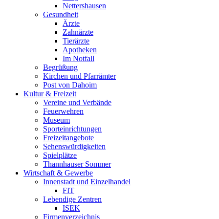
Nettershausen
Gesundheit
Ärzte
Zahnärzte
Tierärzte
Apotheken
Im Notfall
Begrüßung
Kirchen und Pfarrämter
Post von Dahoim
Kultur & Freizeit
Vereine und Verbände
Feuerwehren
Museum
Sporteinrichtungen
Freizeitangebote
Sehenswürdigkeiten
Spielplätze
Thannhauser Sommer
Wirtschaft & Gewerbe
Innenstadt und Einzelhandel
FIT
Lebendige Zentren
ISEK
Firmenverzeichnis