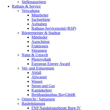
Stellenanzeigen
Rathaus & Service
Verwaltung
Mitarbeiter
Sachgebiete
Aufgaben
Rathaus-Serviceportal (RSP)
Bürgermeister & Stadtrat
Mitglieder
Ausschüsse
Fraktionen
Sitzungen
Natur & Umwelt
Photovoltaik
European Energy Award
Ver- und Entsorgung
Abfall
Abwasser
Wasser
Strom und Gas
Kaminkehrer
Breitbandausbau BayGibitR
Ortsrecht / Satzungen
Bauleitplanung
FNP Nasskiesausbeute Burg IV