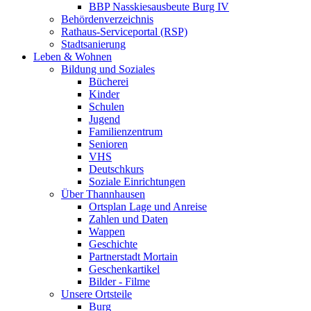
BBP Nasskiesausbeute Burg IV
Behördenverzeichnis
Rathaus-Serviceportal (RSP)
Stadtsanierung
Leben & Wohnen
Bildung und Soziales
Bücherei
Kinder
Schulen
Jugend
Familienzentrum
Senioren
VHS
Deutschkurs
Soziale Einrichtungen
Über Thannhausen
Ortsplan Lage und Anreise
Zahlen und Daten
Wappen
Geschichte
Partnerstadt Mortain
Geschenkartikel
Bilder - Filme
Unsere Ortsteile
Burg