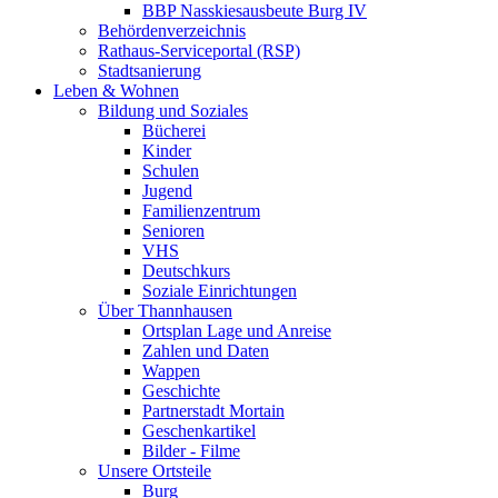
BBP Nasskiesausbeute Burg IV
Behördenverzeichnis
Rathaus-Serviceportal (RSP)
Stadtsanierung
Leben & Wohnen
Bildung und Soziales
Bücherei
Kinder
Schulen
Jugend
Familienzentrum
Senioren
VHS
Deutschkurs
Soziale Einrichtungen
Über Thannhausen
Ortsplan Lage und Anreise
Zahlen und Daten
Wappen
Geschichte
Partnerstadt Mortain
Geschenkartikel
Bilder - Filme
Unsere Ortsteile
Burg