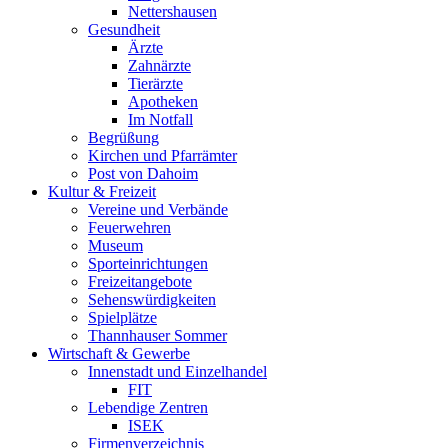
Nettershausen
Gesundheit
Ärzte
Zahnärzte
Tierärzte
Apotheken
Im Notfall
Begrüßung
Kirchen und Pfarrämter
Post von Dahoim
Kultur & Freizeit
Vereine und Verbände
Feuerwehren
Museum
Sporteinrichtungen
Freizeitangebote
Sehenswürdigkeiten
Spielplätze
Thannhauser Sommer
Wirtschaft & Gewerbe
Innenstadt und Einzelhandel
FIT
Lebendige Zentren
ISEK
Firmenverzeichnis