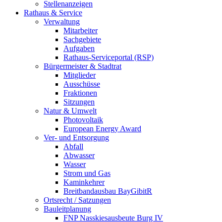
Stellenanzeigen
Rathaus & Service
Verwaltung
Mitarbeiter
Sachgebiete
Aufgaben
Rathaus-Serviceportal (RSP)
Bürgermeister & Stadtrat
Mitglieder
Ausschüsse
Fraktionen
Sitzungen
Natur & Umwelt
Photovoltaik
European Energy Award
Ver- und Entsorgung
Abfall
Abwasser
Wasser
Strom und Gas
Kaminkehrer
Breitbandausbau BayGibitR
Ortsrecht / Satzungen
Bauleitplanung
FNP Nasskiesausbeute Burg IV