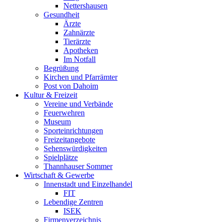
Nettershausen
Gesundheit
Ärzte
Zahnärzte
Tierärzte
Apotheken
Im Notfall
Begrüßung
Kirchen und Pfarrämter
Post von Dahoim
Kultur & Freizeit
Vereine und Verbände
Feuerwehren
Museum
Sporteinrichtungen
Freizeitangebote
Sehenswürdigkeiten
Spielplätze
Thannhauser Sommer
Wirtschaft & Gewerbe
Innenstadt und Einzelhandel
FIT
Lebendige Zentren
ISEK
Firmenverzeichnis