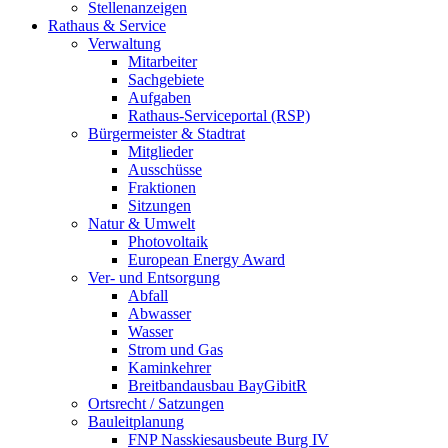
Stellenanzeigen
Rathaus & Service
Verwaltung
Mitarbeiter
Sachgebiete
Aufgaben
Rathaus-Serviceportal (RSP)
Bürgermeister & Stadtrat
Mitglieder
Ausschüsse
Fraktionen
Sitzungen
Natur & Umwelt
Photovoltaik
European Energy Award
Ver- und Entsorgung
Abfall
Abwasser
Wasser
Strom und Gas
Kaminkehrer
Breitbandausbau BayGibitR
Ortsrecht / Satzungen
Bauleitplanung
FNP Nasskiesausbeute Burg IV