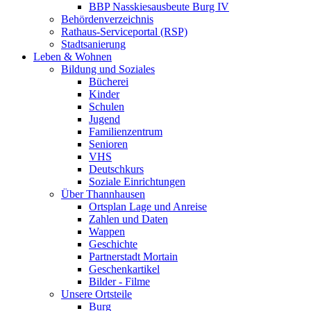
BBP Nasskiesausbeute Burg IV
Behördenverzeichnis
Rathaus-Serviceportal (RSP)
Stadtsanierung
Leben & Wohnen
Bildung und Soziales
Bücherei
Kinder
Schulen
Jugend
Familienzentrum
Senioren
VHS
Deutschkurs
Soziale Einrichtungen
Über Thannhausen
Ortsplan Lage und Anreise
Zahlen und Daten
Wappen
Geschichte
Partnerstadt Mortain
Geschenkartikel
Bilder - Filme
Unsere Ortsteile
Burg