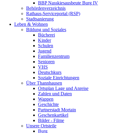
BBP Nasskiesausbeute Burg IV
Behördenverzeichnis
Rathaus-Serviceportal (RSP)
Stadtsanierung
Leben & Wohnen
Bildung und Soziales
Bücherei
Kinder
Schulen
Jugend
Familienzentrum
Senioren
VHS
Deutschkurs
Soziale Einrichtungen
Über Thannhausen
Ortsplan Lage und Anreise
Zahlen und Daten
Wappen
Geschichte
Partnerstadt Mortain
Geschenkartikel
Bilder - Filme
Unsere Ortsteile
Burg