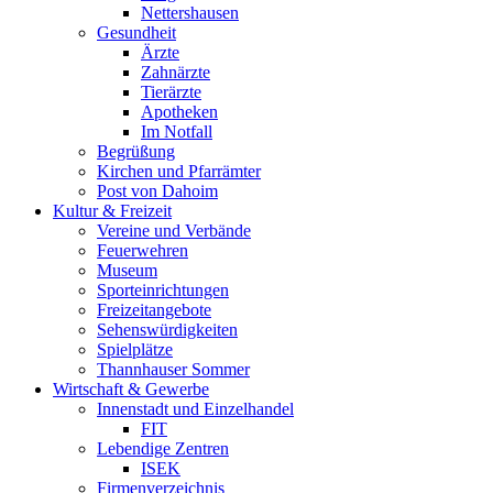
Nettershausen
Gesundheit
Ärzte
Zahnärzte
Tierärzte
Apotheken
Im Notfall
Begrüßung
Kirchen und Pfarrämter
Post von Dahoim
Kultur & Freizeit
Vereine und Verbände
Feuerwehren
Museum
Sporteinrichtungen
Freizeitangebote
Sehenswürdigkeiten
Spielplätze
Thannhauser Sommer
Wirtschaft & Gewerbe
Innenstadt und Einzelhandel
FIT
Lebendige Zentren
ISEK
Firmenverzeichnis