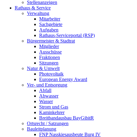
Stellenanzeigen
Rathaus & Service
Verwaltung
Mitarbeiter
Sachgebiete
Aufgaben
Rathaus-Serviceportal (RSP)
Bürgermeister & Stadtrat
Mitglieder
Ausschüsse
Fraktionen
Sitzungen
Natur & Umwelt
Photovoltaik
European Energy Award
Ver- und Entsorgung
Abfall
Abwasser
Wasser
Strom und Gas
Kaminkehrer
Breitbandausbau BayGibitR
Ortsrecht / Satzungen
Bauleitplanung
FNP Nasskiesausbeute Burg IV