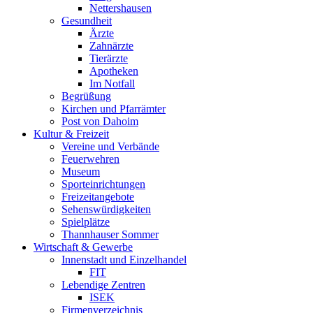
Nettershausen
Gesundheit
Ärzte
Zahnärzte
Tierärzte
Apotheken
Im Notfall
Begrüßung
Kirchen und Pfarrämter
Post von Dahoim
Kultur & Freizeit
Vereine und Verbände
Feuerwehren
Museum
Sporteinrichtungen
Freizeitangebote
Sehenswürdigkeiten
Spielplätze
Thannhauser Sommer
Wirtschaft & Gewerbe
Innenstadt und Einzelhandel
FIT
Lebendige Zentren
ISEK
Firmenverzeichnis