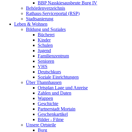
BBP Nasskiesausbeute Burg IV
Behördenverzeichnis
Rathaus-Serviceportal (RSP)
Stadtsanierung
Leben & Wohnen
Bildung und Soziales
Bücherei
Kinder
Schulen
Jugend
Familienzentrum
Senioren
VHS
Deutschkurs
Soziale Einrichtungen
Über Thannhausen
Ortsplan Lage und Anreise
Zahlen und Daten
Wappen
Geschichte
Partnerstadt Mortain
Geschenkartikel
Bilder - Filme
Unsere Ortsteile
Burg