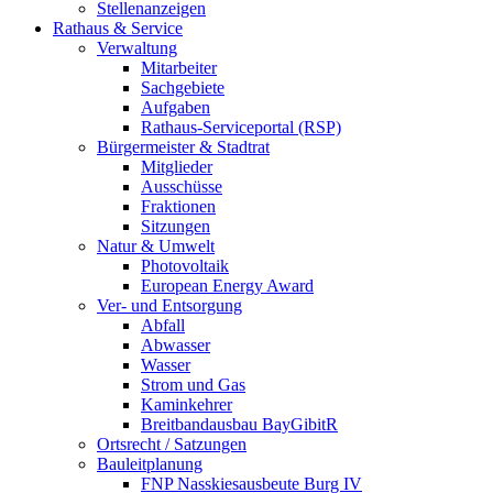
Stellenanzeigen
Rathaus & Service
Verwaltung
Mitarbeiter
Sachgebiete
Aufgaben
Rathaus-Serviceportal (RSP)
Bürgermeister & Stadtrat
Mitglieder
Ausschüsse
Fraktionen
Sitzungen
Natur & Umwelt
Photovoltaik
European Energy Award
Ver- und Entsorgung
Abfall
Abwasser
Wasser
Strom und Gas
Kaminkehrer
Breitbandausbau BayGibitR
Ortsrecht / Satzungen
Bauleitplanung
FNP Nasskiesausbeute Burg IV