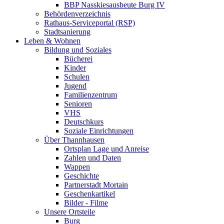
BBP Nasskiesausbeute Burg IV
Behördenverzeichnis
Rathaus-Serviceportal (RSP)
Stadtsanierung
Leben & Wohnen
Bildung und Soziales
Bücherei
Kinder
Schulen
Jugend
Familienzentrum
Senioren
VHS
Deutschkurs
Soziale Einrichtungen
Über Thannhausen
Ortsplan Lage und Anreise
Zahlen und Daten
Wappen
Geschichte
Partnerstadt Mortain
Geschenkartikel
Bilder - Filme
Unsere Ortsteile
Burg