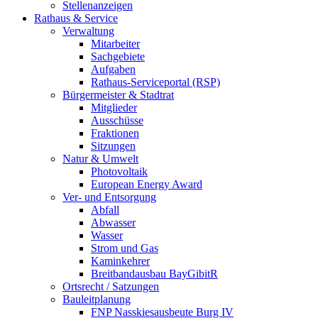
Stellenanzeigen
Rathaus & Service
Verwaltung
Mitarbeiter
Sachgebiete
Aufgaben
Rathaus-Serviceportal (RSP)
Bürgermeister & Stadtrat
Mitglieder
Ausschüsse
Fraktionen
Sitzungen
Natur & Umwelt
Photovoltaik
European Energy Award
Ver- und Entsorgung
Abfall
Abwasser
Wasser
Strom und Gas
Kaminkehrer
Breitbandausbau BayGibitR
Ortsrecht / Satzungen
Bauleitplanung
FNP Nasskiesausbeute Burg IV