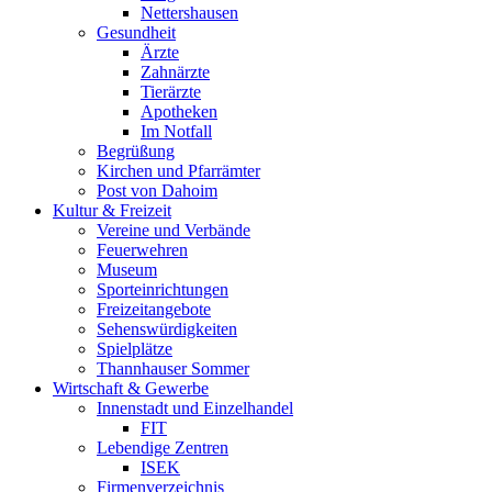
Nettershausen
Gesundheit
Ärzte
Zahnärzte
Tierärzte
Apotheken
Im Notfall
Begrüßung
Kirchen und Pfarrämter
Post von Dahoim
Kultur & Freizeit
Vereine und Verbände
Feuerwehren
Museum
Sporteinrichtungen
Freizeitangebote
Sehenswürdigkeiten
Spielplätze
Thannhauser Sommer
Wirtschaft & Gewerbe
Innenstadt und Einzelhandel
FIT
Lebendige Zentren
ISEK
Firmenverzeichnis