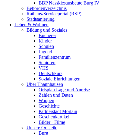
BBP Nasskiesausbeute Burg IV
Behördenverzeichnis
Rathaus-Serviceportal (RSP)
Stadtsanierung
Leben & Wohnen
Bildung und Soziales
Bücherei
Kinder
Schulen
Jugend
Familienzentrum
Senioren
VHS
Deutschkurs
Soziale Einrichtungen
Über Thannhausen
Ortsplan Lage und Anreise
Zahlen und Daten
Wappen
Geschichte
Partnerstadt Mortain
Geschenkartikel
Bilder - Filme
Unsere Ortsteile
Burg