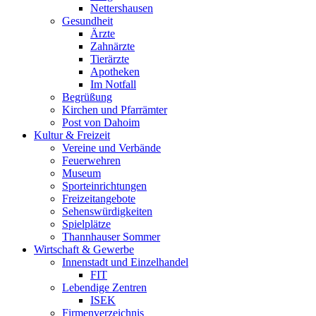
Nettershausen
Gesundheit
Ärzte
Zahnärzte
Tierärzte
Apotheken
Im Notfall
Begrüßung
Kirchen und Pfarrämter
Post von Dahoim
Kultur & Freizeit
Vereine und Verbände
Feuerwehren
Museum
Sporteinrichtungen
Freizeitangebote
Sehenswürdigkeiten
Spielplätze
Thannhauser Sommer
Wirtschaft & Gewerbe
Innenstadt und Einzelhandel
FIT
Lebendige Zentren
ISEK
Firmenverzeichnis