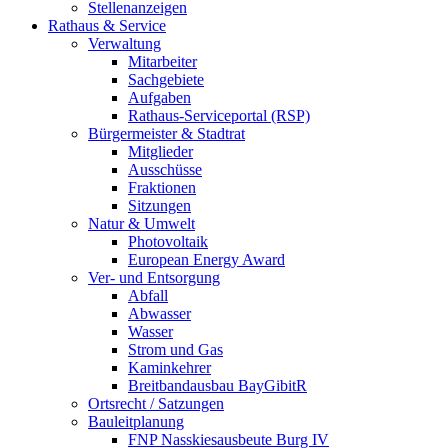
Stellenanzeigen
Rathaus & Service
Verwaltung
Mitarbeiter
Sachgebiete
Aufgaben
Rathaus-Serviceportal (RSP)
Bürgermeister & Stadtrat
Mitglieder
Ausschüsse
Fraktionen
Sitzungen
Natur & Umwelt
Photovoltaik
European Energy Award
Ver- und Entsorgung
Abfall
Abwasser
Wasser
Strom und Gas
Kaminkehrer
Breitbandausbau BayGibitR
Ortsrecht / Satzungen
Bauleitplanung
FNP Nasskiesausbeute Burg IV