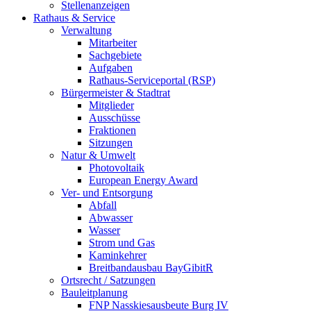
Stellenanzeigen
Rathaus & Service
Verwaltung
Mitarbeiter
Sachgebiete
Aufgaben
Rathaus-Serviceportal (RSP)
Bürgermeister & Stadtrat
Mitglieder
Ausschüsse
Fraktionen
Sitzungen
Natur & Umwelt
Photovoltaik
European Energy Award
Ver- und Entsorgung
Abfall
Abwasser
Wasser
Strom und Gas
Kaminkehrer
Breitbandausbau BayGibitR
Ortsrecht / Satzungen
Bauleitplanung
FNP Nasskiesausbeute Burg IV