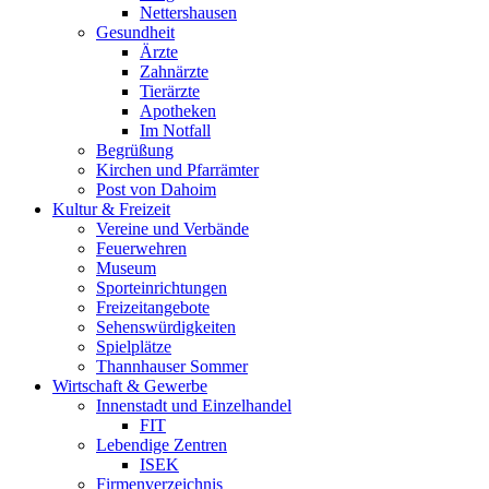
Nettershausen
Gesundheit
Ärzte
Zahnärzte
Tierärzte
Apotheken
Im Notfall
Begrüßung
Kirchen und Pfarrämter
Post von Dahoim
Kultur & Freizeit
Vereine und Verbände
Feuerwehren
Museum
Sporteinrichtungen
Freizeitangebote
Sehenswürdigkeiten
Spielplätze
Thannhauser Sommer
Wirtschaft & Gewerbe
Innenstadt und Einzelhandel
FIT
Lebendige Zentren
ISEK
Firmenverzeichnis