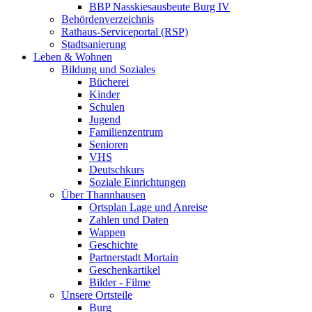
BBP Nasskiesausbeute Burg IV
Behördenverzeichnis
Rathaus-Serviceportal (RSP)
Stadtsanierung
Leben & Wohnen
Bildung und Soziales
Bücherei
Kinder
Schulen
Jugend
Familienzentrum
Senioren
VHS
Deutschkurs
Soziale Einrichtungen
Über Thannhausen
Ortsplan Lage und Anreise
Zahlen und Daten
Wappen
Geschichte
Partnerstadt Mortain
Geschenkartikel
Bilder - Filme
Unsere Ortsteile
Burg