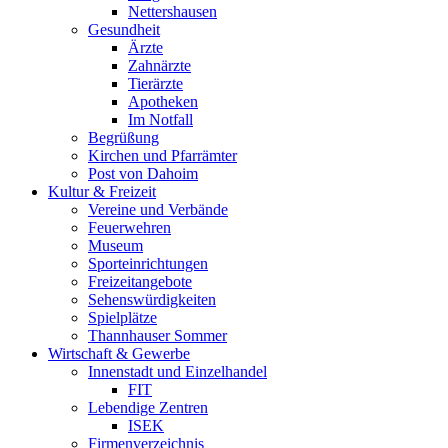
Nettershausen
Gesundheit
Ärzte
Zahnärzte
Tierärzte
Apotheken
Im Notfall
Begrüßung
Kirchen und Pfarrämter
Post von Dahoim
Kultur & Freizeit
Vereine und Verbände
Feuerwehren
Museum
Sporteinrichtungen
Freizeitangebote
Sehenswürdigkeiten
Spielplätze
Thannhauser Sommer
Wirtschaft & Gewerbe
Innenstadt und Einzelhandel
FIT
Lebendige Zentren
ISEK
Firmenverzeichnis