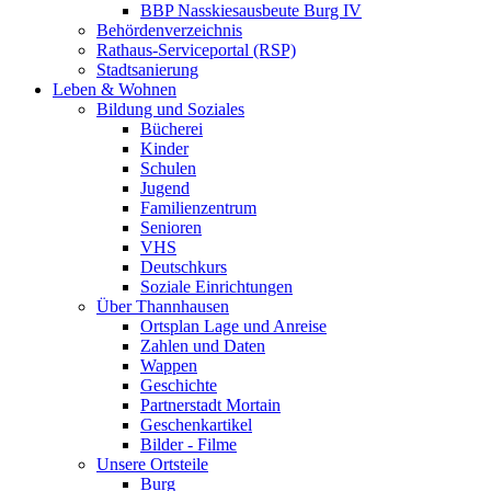
BBP Nasskiesausbeute Burg IV
Behördenverzeichnis
Rathaus-Serviceportal (RSP)
Stadtsanierung
Leben & Wohnen
Bildung und Soziales
Bücherei
Kinder
Schulen
Jugend
Familienzentrum
Senioren
VHS
Deutschkurs
Soziale Einrichtungen
Über Thannhausen
Ortsplan Lage und Anreise
Zahlen und Daten
Wappen
Geschichte
Partnerstadt Mortain
Geschenkartikel
Bilder - Filme
Unsere Ortsteile
Burg