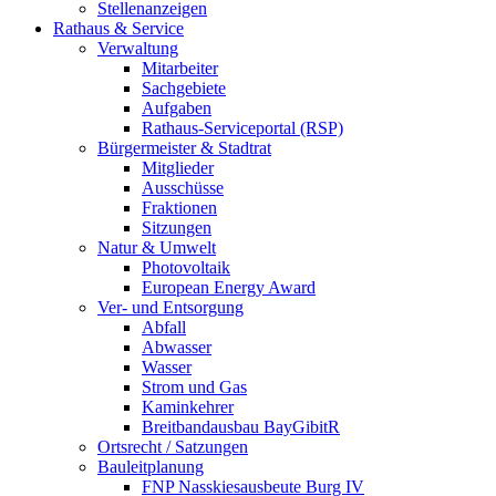
Stellenanzeigen
Rathaus & Service
Verwaltung
Mitarbeiter
Sachgebiete
Aufgaben
Rathaus-Serviceportal (RSP)
Bürgermeister & Stadtrat
Mitglieder
Ausschüsse
Fraktionen
Sitzungen
Natur & Umwelt
Photovoltaik
European Energy Award
Ver- und Entsorgung
Abfall
Abwasser
Wasser
Strom und Gas
Kaminkehrer
Breitbandausbau BayGibitR
Ortsrecht / Satzungen
Bauleitplanung
FNP Nasskiesausbeute Burg IV