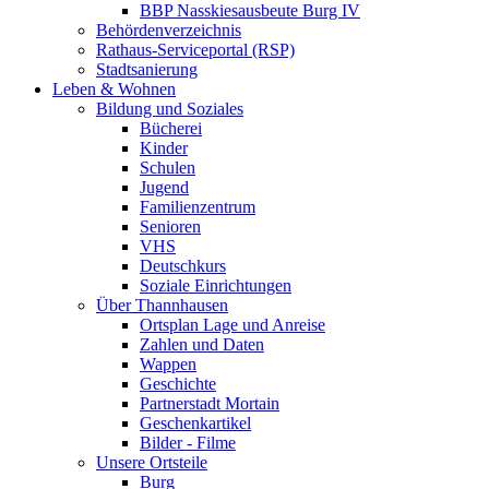
BBP Nasskiesausbeute Burg IV
Behördenverzeichnis
Rathaus-Serviceportal (RSP)
Stadtsanierung
Leben & Wohnen
Bildung und Soziales
Bücherei
Kinder
Schulen
Jugend
Familienzentrum
Senioren
VHS
Deutschkurs
Soziale Einrichtungen
Über Thannhausen
Ortsplan Lage und Anreise
Zahlen und Daten
Wappen
Geschichte
Partnerstadt Mortain
Geschenkartikel
Bilder - Filme
Unsere Ortsteile
Burg