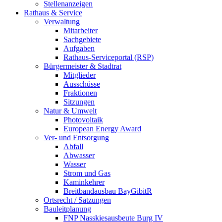
Stellenanzeigen
Rathaus & Service
Verwaltung
Mitarbeiter
Sachgebiete
Aufgaben
Rathaus-Serviceportal (RSP)
Bürgermeister & Stadtrat
Mitglieder
Ausschüsse
Fraktionen
Sitzungen
Natur & Umwelt
Photovoltaik
European Energy Award
Ver- und Entsorgung
Abfall
Abwasser
Wasser
Strom und Gas
Kaminkehrer
Breitbandausbau BayGibitR
Ortsrecht / Satzungen
Bauleitplanung
FNP Nasskiesausbeute Burg IV