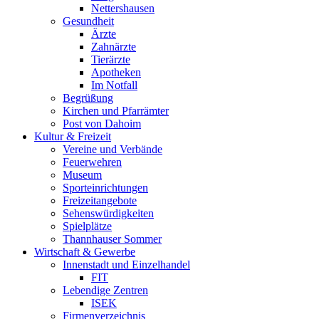
Nettershausen
Gesundheit
Ärzte
Zahnärzte
Tierärzte
Apotheken
Im Notfall
Begrüßung
Kirchen und Pfarrämter
Post von Dahoim
Kultur & Freizeit
Vereine und Verbände
Feuerwehren
Museum
Sporteinrichtungen
Freizeitangebote
Sehenswürdigkeiten
Spielplätze
Thannhauser Sommer
Wirtschaft & Gewerbe
Innenstadt und Einzelhandel
FIT
Lebendige Zentren
ISEK
Firmenverzeichnis