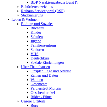
BBP Nasskiesausbeute Burg IV
Behördenverzeichnis
Rathaus-Serviceportal (RSP)
Stadtsanierung
Leben & Wohnen
Bildung und Soziales
Bücherei
Kinder
Schulen
Jugend
Familienzentrum
Senioren
VHS
Deutschkurs
Soziale Einrichtungen
Über Thannhausen
Ortsplan Lage und Anreise
Zahlen und Daten
Wappen
Geschichte
Partnerstadt Mortain
Geschenkartikel
Bilder - Filme
Unsere Ortsteile
Burg