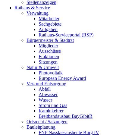
Stellenanzeigen
Rathaus & Service
Verwaltung
Mitarbeiter
Sachgebiete
Aufgaben
Rathaus-Serviceportal (RSP)
Bürgermeister & Stadtrat
Mitglieder
Ausschüsse
Fraktionen
Sitzungen
Natur & Umwelt
Photovoltaik
European Energy Award
Ver- und Entsorgung
Abfall
Abwasser
Wasser
Strom und Gas
Kaminkehrer
Breitbandausbau BayGibitR
Ortsrecht / Satzungen
Bauleitplanung
FNP Nasskiesausbeute Burg IV