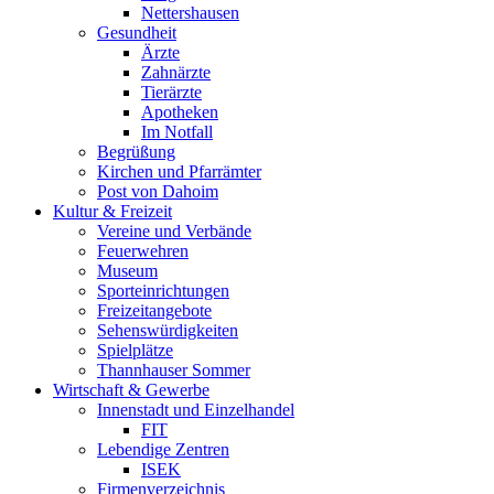
Nettershausen
Gesundheit
Ärzte
Zahnärzte
Tierärzte
Apotheken
Im Notfall
Begrüßung
Kirchen und Pfarrämter
Post von Dahoim
Kultur & Freizeit
Vereine und Verbände
Feuerwehren
Museum
Sporteinrichtungen
Freizeitangebote
Sehenswürdigkeiten
Spielplätze
Thannhauser Sommer
Wirtschaft & Gewerbe
Innenstadt und Einzelhandel
FIT
Lebendige Zentren
ISEK
Firmenverzeichnis