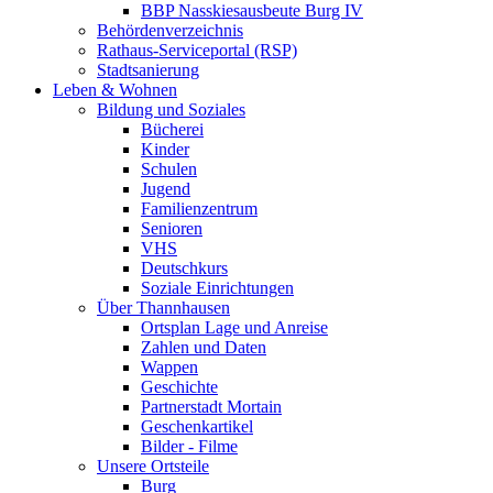
BBP Nasskiesausbeute Burg IV
Behördenverzeichnis
Rathaus-Serviceportal (RSP)
Stadtsanierung
Leben & Wohnen
Bildung und Soziales
Bücherei
Kinder
Schulen
Jugend
Familienzentrum
Senioren
VHS
Deutschkurs
Soziale Einrichtungen
Über Thannhausen
Ortsplan Lage und Anreise
Zahlen und Daten
Wappen
Geschichte
Partnerstadt Mortain
Geschenkartikel
Bilder - Filme
Unsere Ortsteile
Burg