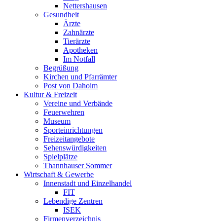
Nettershausen
Gesundheit
Ärzte
Zahnärzte
Tierärzte
Apotheken
Im Notfall
Begrüßung
Kirchen und Pfarrämter
Post von Dahoim
Kultur & Freizeit
Vereine und Verbände
Feuerwehren
Museum
Sporteinrichtungen
Freizeitangebote
Sehenswürdigkeiten
Spielplätze
Thannhauser Sommer
Wirtschaft & Gewerbe
Innenstadt und Einzelhandel
FIT
Lebendige Zentren
ISEK
Firmenverzeichnis