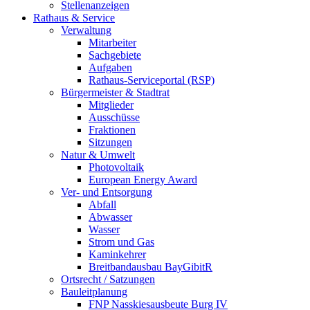
Stellenanzeigen
Rathaus & Service
Verwaltung
Mitarbeiter
Sachgebiete
Aufgaben
Rathaus-Serviceportal (RSP)
Bürgermeister & Stadtrat
Mitglieder
Ausschüsse
Fraktionen
Sitzungen
Natur & Umwelt
Photovoltaik
European Energy Award
Ver- und Entsorgung
Abfall
Abwasser
Wasser
Strom und Gas
Kaminkehrer
Breitbandausbau BayGibitR
Ortsrecht / Satzungen
Bauleitplanung
FNP Nasskiesausbeute Burg IV