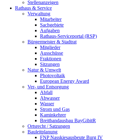
Stellenanzeigen
Rathaus & Service
Verwaltung
Mitarbeiter
Sachgebiete
Aufgaben
Rathaus-Serviceportal (RSP)
Bürgermeister & Stadtrat
Mitglieder
Ausschüsse
Fraktionen
Sitzungen
Natur & Umwelt
Photovoltaik
European Energy Award
Ver- und Entsorgung
Abfall
Abwasser
Wasser
Strom und Gas
Kaminkehrer
Breitbandausbau BayGibitR
Ortsrecht / Satzungen
Bauleitplanung
FNP Nasskiesausbeute Burg IV