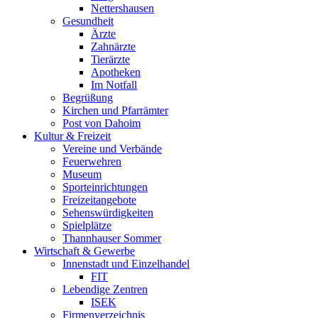
Nettershausen
Gesundheit
Ärzte
Zahnärzte
Tierärzte
Apotheken
Im Notfall
Begrüßung
Kirchen und Pfarrämter
Post von Dahoim
Kultur & Freizeit
Vereine und Verbände
Feuerwehren
Museum
Sporteinrichtungen
Freizeitangebote
Sehenswürdigkeiten
Spielplätze
Thannhauser Sommer
Wirtschaft & Gewerbe
Innenstadt und Einzelhandel
FIT
Lebendige Zentren
ISEK
Firmenverzeichnis