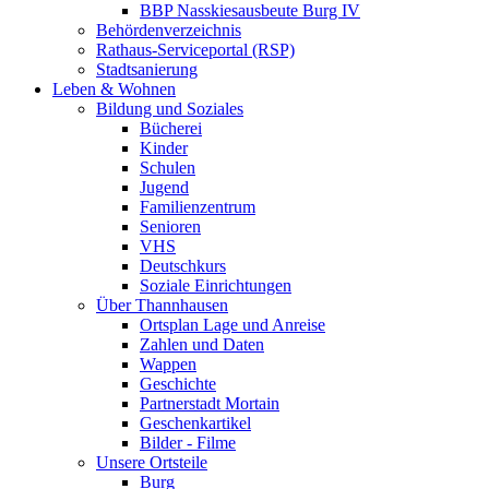
BBP Nasskiesausbeute Burg IV
Behördenverzeichnis
Rathaus-Serviceportal (RSP)
Stadtsanierung
Leben & Wohnen
Bildung und Soziales
Bücherei
Kinder
Schulen
Jugend
Familienzentrum
Senioren
VHS
Deutschkurs
Soziale Einrichtungen
Über Thannhausen
Ortsplan Lage und Anreise
Zahlen und Daten
Wappen
Geschichte
Partnerstadt Mortain
Geschenkartikel
Bilder - Filme
Unsere Ortsteile
Burg