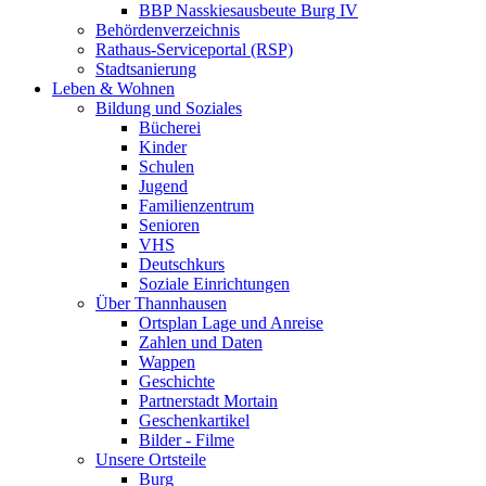
BBP Nasskiesausbeute Burg IV
Behördenverzeichnis
Rathaus-Serviceportal (RSP)
Stadtsanierung
Leben & Wohnen
Bildung und Soziales
Bücherei
Kinder
Schulen
Jugend
Familienzentrum
Senioren
VHS
Deutschkurs
Soziale Einrichtungen
Über Thannhausen
Ortsplan Lage und Anreise
Zahlen und Daten
Wappen
Geschichte
Partnerstadt Mortain
Geschenkartikel
Bilder - Filme
Unsere Ortsteile
Burg