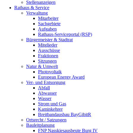
Stellenanzeigen
Rathaus & Service
Verwaltung
Mitarbeiter
Sachgebiete
Aufgaben
Rathaus-Serviceportal (RSP)
Bürgermeister & Stadtrat
Mitglieder
Ausschüsse
Fraktionen
Sitzungen
Natur & Umwelt
Photovoltaik
European Energy Award
Ver- und Entsorgung
Abfall
Abwasser
Wasser
Strom und Gas
Kaminkehrer
Breitbandausbau BayGibitR
Ortsrecht / Satzungen
Bauleitplanung
FNP Nasskiesausbeute Burg IV