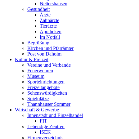
Nettershausen
Gesundheit
Ärzte
Zahnärzte
Tierärzte
Apotheken
Im Notfall
Begrüßung
Kirchen und Pfarrämter
Post von Dahoim
Kultur & Freizeit
Vereine und Verbände
Feuerwehren
Museum
Sporteinrichtungen
Freizeitangebote
Sehenswürdigkeiten
Spielplätze
Thannhauser Sommer
Wirtschaft & Gewerbe
Innenstadt und Einzelhandel
FIT
Lebendige Zentren
ISEK
Firmenverzeichnis