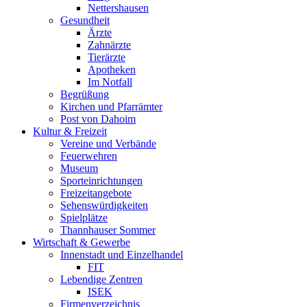
Nettershausen
Gesundheit
Ärzte
Zahnärzte
Tierärzte
Apotheken
Im Notfall
Begrüßung
Kirchen und Pfarrämter
Post von Dahoim
Kultur & Freizeit
Vereine und Verbände
Feuerwehren
Museum
Sporteinrichtungen
Freizeitangebote
Sehenswürdigkeiten
Spielplätze
Thannhauser Sommer
Wirtschaft & Gewerbe
Innenstadt und Einzelhandel
FIT
Lebendige Zentren
ISEK
Firmenverzeichnis