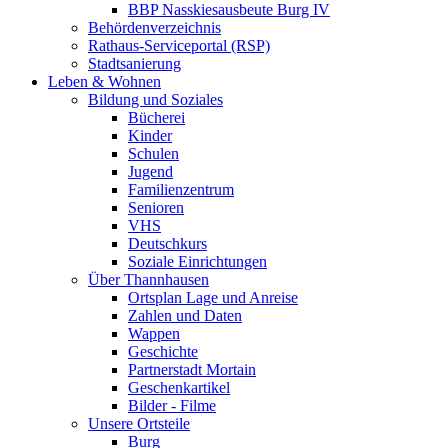
BBP Nasskiesausbeute Burg IV
Behördenverzeichnis
Rathaus-Serviceportal (RSP)
Stadtsanierung
Leben & Wohnen
Bildung und Soziales
Bücherei
Kinder
Schulen
Jugend
Familienzentrum
Senioren
VHS
Deutschkurs
Soziale Einrichtungen
Über Thannhausen
Ortsplan Lage und Anreise
Zahlen und Daten
Wappen
Geschichte
Partnerstadt Mortain
Geschenkartikel
Bilder - Filme
Unsere Ortsteile
Burg