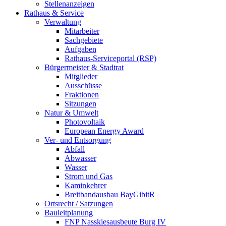
Stellenanzeigen
Rathaus & Service
Verwaltung
Mitarbeiter
Sachgebiete
Aufgaben
Rathaus-Serviceportal (RSP)
Bürgermeister & Stadtrat
Mitglieder
Ausschüsse
Fraktionen
Sitzungen
Natur & Umwelt
Photovoltaik
European Energy Award
Ver- und Entsorgung
Abfall
Abwasser
Wasser
Strom und Gas
Kaminkehrer
Breitbandausbau BayGibitR
Ortsrecht / Satzungen
Bauleitplanung
FNP Nasskiesausbeute Burg IV