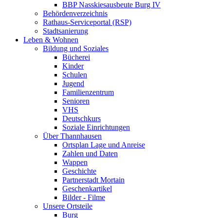
BBP Nasskiesausbeute Burg IV
Behördenverzeichnis
Rathaus-Serviceportal (RSP)
Stadtsanierung
Leben & Wohnen
Bildung und Soziales
Bücherei
Kinder
Schulen
Jugend
Familienzentrum
Senioren
VHS
Deutschkurs
Soziale Einrichtungen
Über Thannhausen
Ortsplan Lage und Anreise
Zahlen und Daten
Wappen
Geschichte
Partnerstadt Mortain
Geschenkartikel
Bilder - Filme
Unsere Ortsteile
Burg