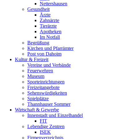
Nettershausen
Gesundheit
Ärzte
Zahnärzte
Tierärzte
Apotheken
Im Notfall
Begrüßung
Kirchen und Pfarrämter
Post von Dahoim
Kultur & Freizeit
Vereine und Verbände
Feuerwehren
Museum
Sporteinrichtungen
Freizeitangebote
Sehenswürdigkeiten
Spielplätze
Thannhauser Sommer
Wirtschaft & Gewerbe
Innenstadt und Einzelhandel
FIT
Lebendige Zentren
ISEK
Firmenverzeichnis