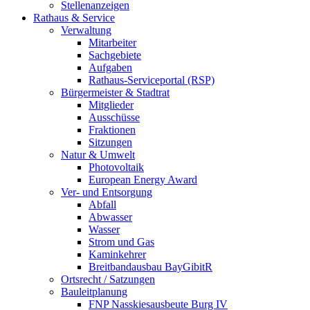
Stellenanzeigen
Rathaus & Service
Verwaltung
Mitarbeiter
Sachgebiete
Aufgaben
Rathaus-Serviceportal (RSP)
Bürgermeister & Stadtrat
Mitglieder
Ausschüsse
Fraktionen
Sitzungen
Natur & Umwelt
Photovoltaik
European Energy Award
Ver- und Entsorgung
Abfall
Abwasser
Wasser
Strom und Gas
Kaminkehrer
Breitbandausbau BayGibitR
Ortsrecht / Satzungen
Bauleitplanung
FNP Nasskiesausbeute Burg IV