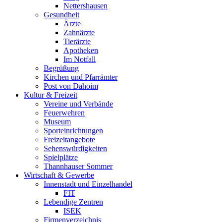
Nettershausen
Gesundheit
Ärzte
Zahnärzte
Tierärzte
Apotheken
Im Notfall
Begrüßung
Kirchen und Pfarrämter
Post von Dahoim
Kultur & Freizeit
Vereine und Verbände
Feuerwehren
Museum
Sporteinrichtungen
Freizeitangebote
Sehenswürdigkeiten
Spielplätze
Thannhauser Sommer
Wirtschaft & Gewerbe
Innenstadt und Einzelhandel
FIT
Lebendige Zentren
ISEK
Firmenverzeichnis