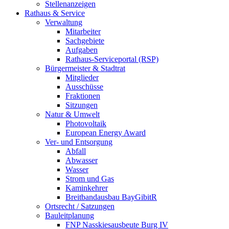
Stellenanzeigen
Rathaus & Service
Verwaltung
Mitarbeiter
Sachgebiete
Aufgaben
Rathaus-Serviceportal (RSP)
Bürgermeister & Stadtrat
Mitglieder
Ausschüsse
Fraktionen
Sitzungen
Natur & Umwelt
Photovoltaik
European Energy Award
Ver- und Entsorgung
Abfall
Abwasser
Wasser
Strom und Gas
Kaminkehrer
Breitbandausbau BayGibitR
Ortsrecht / Satzungen
Bauleitplanung
FNP Nasskiesausbeute Burg IV