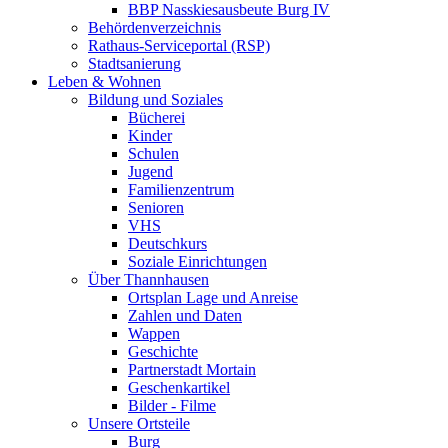
BBP Nasskiesausbeute Burg IV
Behördenverzeichnis
Rathaus-Serviceportal (RSP)
Stadtsanierung
Leben & Wohnen
Bildung und Soziales
Bücherei
Kinder
Schulen
Jugend
Familienzentrum
Senioren
VHS
Deutschkurs
Soziale Einrichtungen
Über Thannhausen
Ortsplan Lage und Anreise
Zahlen und Daten
Wappen
Geschichte
Partnerstadt Mortain
Geschenkartikel
Bilder - Filme
Unsere Ortsteile
Burg