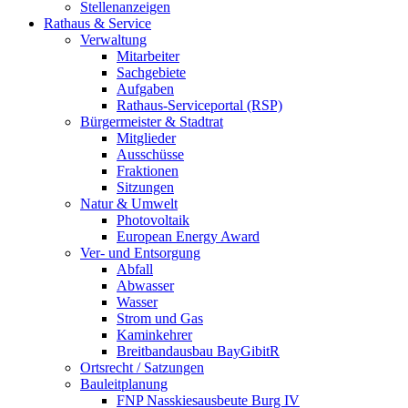
Stellenanzeigen
Rathaus & Service
Verwaltung
Mitarbeiter
Sachgebiete
Aufgaben
Rathaus-Serviceportal (RSP)
Bürgermeister & Stadtrat
Mitglieder
Ausschüsse
Fraktionen
Sitzungen
Natur & Umwelt
Photovoltaik
European Energy Award
Ver- und Entsorgung
Abfall
Abwasser
Wasser
Strom und Gas
Kaminkehrer
Breitbandausbau BayGibitR
Ortsrecht / Satzungen
Bauleitplanung
FNP Nasskiesausbeute Burg IV