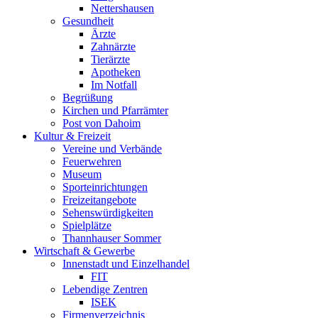
Nettershausen
Gesundheit
Ärzte
Zahnärzte
Tierärzte
Apotheken
Im Notfall
Begrüßung
Kirchen und Pfarrämter
Post von Dahoim
Kultur & Freizeit
Vereine und Verbände
Feuerwehren
Museum
Sporteinrichtungen
Freizeitangebote
Sehenswürdigkeiten
Spielplätze
Thannhauser Sommer
Wirtschaft & Gewerbe
Innenstadt und Einzelhandel
FIT
Lebendige Zentren
ISEK
Firmenverzeichnis