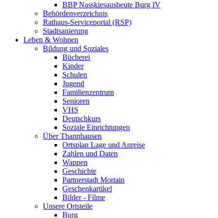
BBP Nasskiesausbeute Burg IV
Behördenverzeichnis
Rathaus-Serviceportal (RSP)
Stadtsanierung
Leben & Wohnen
Bildung und Soziales
Bücherei
Kinder
Schulen
Jugend
Familienzentrum
Senioren
VHS
Deutschkurs
Soziale Einrichtungen
Über Thannhausen
Ortsplan Lage und Anreise
Zahlen und Daten
Wappen
Geschichte
Partnerstadt Mortain
Geschenkartikel
Bilder - Filme
Unsere Ortsteile
Burg