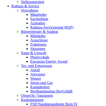
Stellenanzeigen
Rathaus & Service
Verwaltung
Mitarbeiter
Sachgebiete
Aufgaben
Rathaus-Serviceportal (RSP)
Bürgermeister & Stadtrat
Mitglieder
Ausschüsse
Fraktionen
Sitzungen
Natur & Umwelt
Photovoltaik
European Energy Award
Ver- und Entsorgung
Abfall
Abwasser
Wasser
Strom und Gas
Kaminkehrer
Breitbandausbau BayGibitR
Ortsrecht / Satzungen
Bauleitplanung
FNP Nasskiesausbeute Burg IV