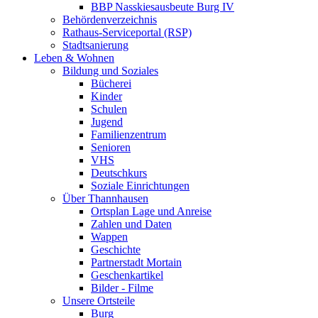
BBP Nasskiesausbeute Burg IV
Behördenverzeichnis
Rathaus-Serviceportal (RSP)
Stadtsanierung
Leben & Wohnen
Bildung und Soziales
Bücherei
Kinder
Schulen
Jugend
Familienzentrum
Senioren
VHS
Deutschkurs
Soziale Einrichtungen
Über Thannhausen
Ortsplan Lage und Anreise
Zahlen und Daten
Wappen
Geschichte
Partnerstadt Mortain
Geschenkartikel
Bilder - Filme
Unsere Ortsteile
Burg