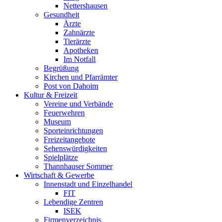
Nettershausen
Gesundheit
Ärzte
Zahnärzte
Tierärzte
Apotheken
Im Notfall
Begrüßung
Kirchen und Pfarrämter
Post von Dahoim
Kultur & Freizeit
Vereine und Verbände
Feuerwehren
Museum
Sporteinrichtungen
Freizeitangebote
Sehenswürdigkeiten
Spielplätze
Thannhauser Sommer
Wirtschaft & Gewerbe
Innenstadt und Einzelhandel
FIT
Lebendige Zentren
ISEK
Firmenverzeichnis