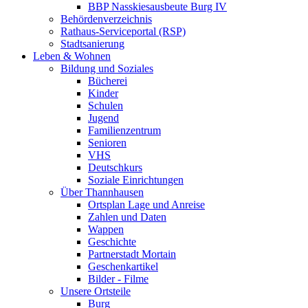
BBP Nasskiesausbeute Burg IV
Behördenverzeichnis
Rathaus-Serviceportal (RSP)
Stadtsanierung
Leben & Wohnen
Bildung und Soziales
Bücherei
Kinder
Schulen
Jugend
Familienzentrum
Senioren
VHS
Deutschkurs
Soziale Einrichtungen
Über Thannhausen
Ortsplan Lage und Anreise
Zahlen und Daten
Wappen
Geschichte
Partnerstadt Mortain
Geschenkartikel
Bilder - Filme
Unsere Ortsteile
Burg