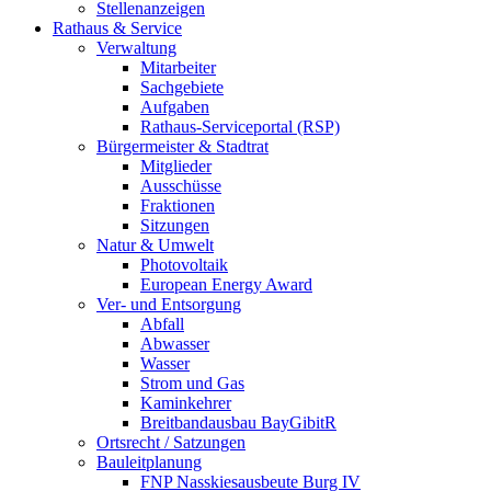
Stellenanzeigen
Rathaus & Service
Verwaltung
Mitarbeiter
Sachgebiete
Aufgaben
Rathaus-Serviceportal (RSP)
Bürgermeister & Stadtrat
Mitglieder
Ausschüsse
Fraktionen
Sitzungen
Natur & Umwelt
Photovoltaik
European Energy Award
Ver- und Entsorgung
Abfall
Abwasser
Wasser
Strom und Gas
Kaminkehrer
Breitbandausbau BayGibitR
Ortsrecht / Satzungen
Bauleitplanung
FNP Nasskiesausbeute Burg IV