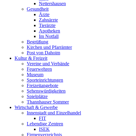
Nettershausen
Gesundheit
Ärzte
Zahnärzte
Tierärzte
Apotheken
Im Notfall
Begrüßung
Kirchen und Pfarrämter
Post von Dahoim
Kultur & Freizeit
Vereine und Verbände
Feuerwehren
Museum
Sporteinrichtungen
Freizeitangebote
Sehenswürdigkeiten
Spielplätze
Thannhauser Sommer
Wirtschaft & Gewerbe
Innenstadt und Einzelhandel
FIT
Lebendige Zentren
ISEK
Firmenverzeichnis