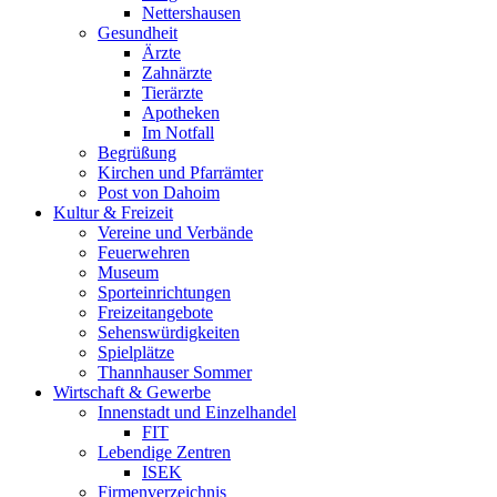
Nettershausen
Gesundheit
Ärzte
Zahnärzte
Tierärzte
Apotheken
Im Notfall
Begrüßung
Kirchen und Pfarrämter
Post von Dahoim
Kultur & Freizeit
Vereine und Verbände
Feuerwehren
Museum
Sporteinrichtungen
Freizeitangebote
Sehenswürdigkeiten
Spielplätze
Thannhauser Sommer
Wirtschaft & Gewerbe
Innenstadt und Einzelhandel
FIT
Lebendige Zentren
ISEK
Firmenverzeichnis