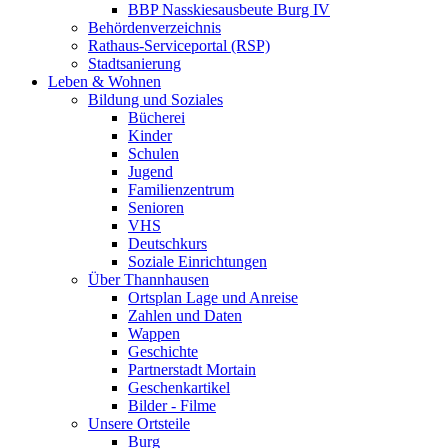
BBP Nasskiesausbeute Burg IV
Behördenverzeichnis
Rathaus-Serviceportal (RSP)
Stadtsanierung
Leben & Wohnen
Bildung und Soziales
Bücherei
Kinder
Schulen
Jugend
Familienzentrum
Senioren
VHS
Deutschkurs
Soziale Einrichtungen
Über Thannhausen
Ortsplan Lage und Anreise
Zahlen und Daten
Wappen
Geschichte
Partnerstadt Mortain
Geschenkartikel
Bilder - Filme
Unsere Ortsteile
Burg