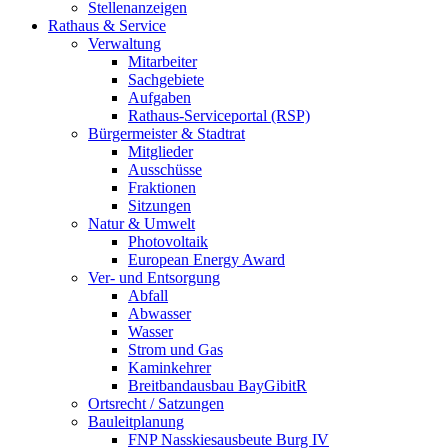
Stellenanzeigen
Rathaus & Service
Verwaltung
Mitarbeiter
Sachgebiete
Aufgaben
Rathaus-Serviceportal (RSP)
Bürgermeister & Stadtrat
Mitglieder
Ausschüsse
Fraktionen
Sitzungen
Natur & Umwelt
Photovoltaik
European Energy Award
Ver- und Entsorgung
Abfall
Abwasser
Wasser
Strom und Gas
Kaminkehrer
Breitbandausbau BayGibitR
Ortsrecht / Satzungen
Bauleitplanung
FNP Nasskiesausbeute Burg IV