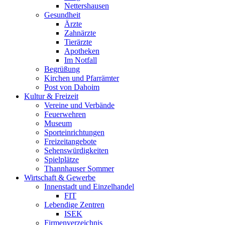
Nettershausen
Gesundheit
Ärzte
Zahnärzte
Tierärzte
Apotheken
Im Notfall
Begrüßung
Kirchen und Pfarrämter
Post von Dahoim
Kultur & Freizeit
Vereine und Verbände
Feuerwehren
Museum
Sporteinrichtungen
Freizeitangebote
Sehenswürdigkeiten
Spielplätze
Thannhauser Sommer
Wirtschaft & Gewerbe
Innenstadt und Einzelhandel
FIT
Lebendige Zentren
ISEK
Firmenverzeichnis