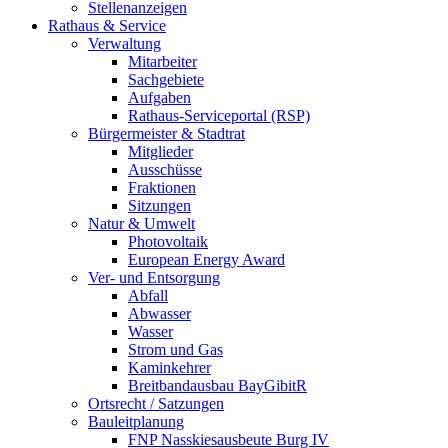
Stellenanzeigen
Rathaus & Service
Verwaltung
Mitarbeiter
Sachgebiete
Aufgaben
Rathaus-Serviceportal (RSP)
Bürgermeister & Stadtrat
Mitglieder
Ausschüsse
Fraktionen
Sitzungen
Natur & Umwelt
Photovoltaik
European Energy Award
Ver- und Entsorgung
Abfall
Abwasser
Wasser
Strom und Gas
Kaminkehrer
Breitbandausbau BayGibitR
Ortsrecht / Satzungen
Bauleitplanung
FNP Nasskiesausbeute Burg IV