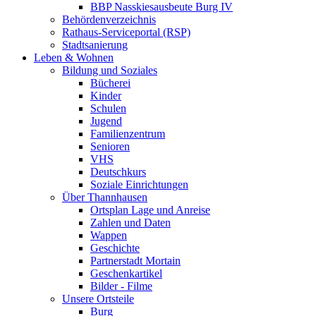
BBP Nasskiesausbeute Burg IV
Behördenverzeichnis
Rathaus-Serviceportal (RSP)
Stadtsanierung
Leben & Wohnen
Bildung und Soziales
Bücherei
Kinder
Schulen
Jugend
Familienzentrum
Senioren
VHS
Deutschkurs
Soziale Einrichtungen
Über Thannhausen
Ortsplan Lage und Anreise
Zahlen und Daten
Wappen
Geschichte
Partnerstadt Mortain
Geschenkartikel
Bilder - Filme
Unsere Ortsteile
Burg