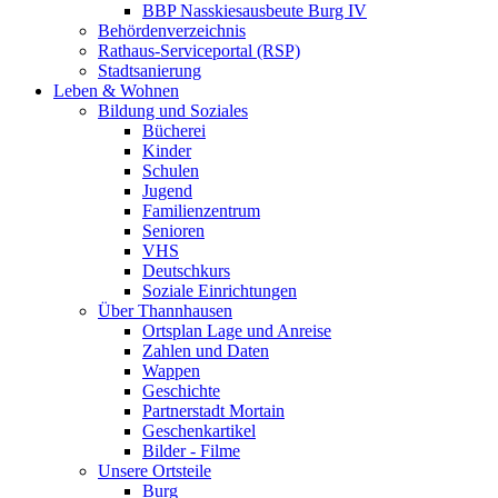
BBP Nasskiesausbeute Burg IV
Behördenverzeichnis
Rathaus-Serviceportal (RSP)
Stadtsanierung
Leben & Wohnen
Bildung und Soziales
Bücherei
Kinder
Schulen
Jugend
Familienzentrum
Senioren
VHS
Deutschkurs
Soziale Einrichtungen
Über Thannhausen
Ortsplan Lage und Anreise
Zahlen und Daten
Wappen
Geschichte
Partnerstadt Mortain
Geschenkartikel
Bilder - Filme
Unsere Ortsteile
Burg