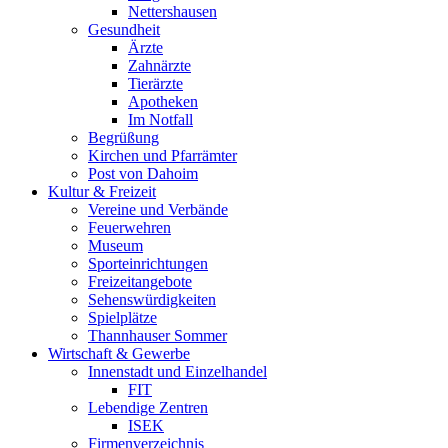
Nettershausen
Gesundheit
Ärzte
Zahnärzte
Tierärzte
Apotheken
Im Notfall
Begrüßung
Kirchen und Pfarrämter
Post von Dahoim
Kultur & Freizeit
Vereine und Verbände
Feuerwehren
Museum
Sporteinrichtungen
Freizeitangebote
Sehenswürdigkeiten
Spielplätze
Thannhauser Sommer
Wirtschaft & Gewerbe
Innenstadt und Einzelhandel
FIT
Lebendige Zentren
ISEK
Firmenverzeichnis