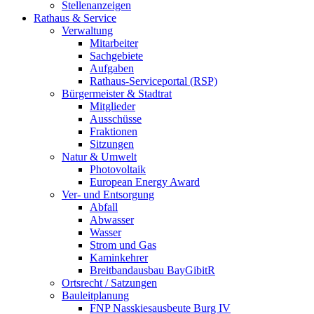
Stellenanzeigen
Rathaus & Service
Verwaltung
Mitarbeiter
Sachgebiete
Aufgaben
Rathaus-Serviceportal (RSP)
Bürgermeister & Stadtrat
Mitglieder
Ausschüsse
Fraktionen
Sitzungen
Natur & Umwelt
Photovoltaik
European Energy Award
Ver- und Entsorgung
Abfall
Abwasser
Wasser
Strom und Gas
Kaminkehrer
Breitbandausbau BayGibitR
Ortsrecht / Satzungen
Bauleitplanung
FNP Nasskiesausbeute Burg IV