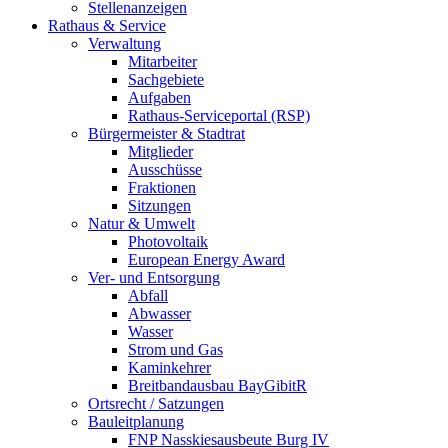
Stellenanzeigen
Rathaus & Service
Verwaltung
Mitarbeiter
Sachgebiete
Aufgaben
Rathaus-Serviceportal (RSP)
Bürgermeister & Stadtrat
Mitglieder
Ausschüsse
Fraktionen
Sitzungen
Natur & Umwelt
Photovoltaik
European Energy Award
Ver- und Entsorgung
Abfall
Abwasser
Wasser
Strom und Gas
Kaminkehrer
Breitbandausbau BayGibitR
Ortsrecht / Satzungen
Bauleitplanung
FNP Nasskiesausbeute Burg IV