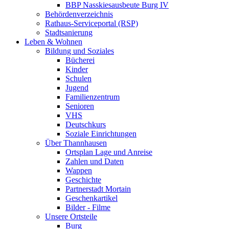
BBP Nasskiesausbeute Burg IV
Behördenverzeichnis
Rathaus-Serviceportal (RSP)
Stadtsanierung
Leben & Wohnen
Bildung und Soziales
Bücherei
Kinder
Schulen
Jugend
Familienzentrum
Senioren
VHS
Deutschkurs
Soziale Einrichtungen
Über Thannhausen
Ortsplan Lage und Anreise
Zahlen und Daten
Wappen
Geschichte
Partnerstadt Mortain
Geschenkartikel
Bilder - Filme
Unsere Ortsteile
Burg