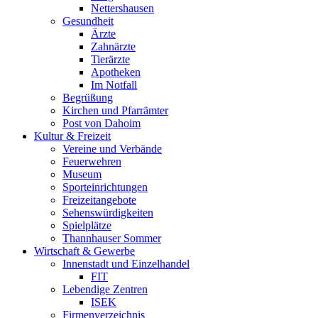
Nettershausen
Gesundheit
Ärzte
Zahnärzte
Tierärzte
Apotheken
Im Notfall
Begrüßung
Kirchen und Pfarrämter
Post von Dahoim
Kultur & Freizeit
Vereine und Verbände
Feuerwehren
Museum
Sporteinrichtungen
Freizeitangebote
Sehenswürdigkeiten
Spielplätze
Thannhauser Sommer
Wirtschaft & Gewerbe
Innenstadt und Einzelhandel
FIT
Lebendige Zentren
ISEK
Firmenverzeichnis