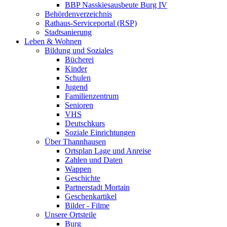
BBP Nasskiesausbeute Burg IV
Behördenverzeichnis
Rathaus-Serviceportal (RSP)
Stadtsanierung
Leben & Wohnen
Bildung und Soziales
Bücherei
Kinder
Schulen
Jugend
Familienzentrum
Senioren
VHS
Deutschkurs
Soziale Einrichtungen
Über Thannhausen
Ortsplan Lage und Anreise
Zahlen und Daten
Wappen
Geschichte
Partnerstadt Mortain
Geschenkartikel
Bilder - Filme
Unsere Ortsteile
Burg