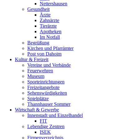
Nettershausen
Gesundheit
Ärzte
Zahnärzte
Tierärzte
Apotheken
Im Notfall
Begrüßung
Kirchen und Pfarrämter
Post von Dahoim
Kultur & Freizeit
Vereine und Verbände
Feuerwehren
Museum
Sporteinrichtungen
Freizeitangebote
Sehenswürdigkeiten
Spielplätze
Thannhauser Sommer
Wirtschaft & Gewerbe
Innenstadt und Einzelhandel
FIT
Lebendige Zentren
ISEK
Firmenverzeichnis