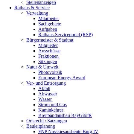
Stellenanzeigen
Rathaus & Service
Verwaltung
Mitarbeiter
Sachgebiete
Aufgaben
Rathaus-Serviceportal (RSP)
Bürgermeister & Stadtrat
Mitglieder
Ausschüsse
Fraktionen
Sitzungen
Natur & Umwelt
Photovoltaik
European Energy Award
Ver- und Entsorgung
Abfall
Abwasser
Wasser
Strom und Gas
Kaminkehrer
Breitbandausbau BayGibitR
Ortsrecht / Satzungen
Bauleitplanung
FNP Nasskiesausbeute Burg IV