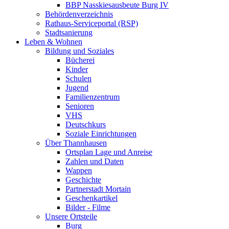
BBP Nasskiesausbeute Burg IV
Behördenverzeichnis
Rathaus-Serviceportal (RSP)
Stadtsanierung
Leben & Wohnen
Bildung und Soziales
Bücherei
Kinder
Schulen
Jugend
Familienzentrum
Senioren
VHS
Deutschkurs
Soziale Einrichtungen
Über Thannhausen
Ortsplan Lage und Anreise
Zahlen und Daten
Wappen
Geschichte
Partnerstadt Mortain
Geschenkartikel
Bilder - Filme
Unsere Ortsteile
Burg