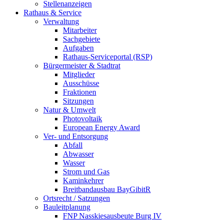
Stellenanzeigen
Rathaus & Service
Verwaltung
Mitarbeiter
Sachgebiete
Aufgaben
Rathaus-Serviceportal (RSP)
Bürgermeister & Stadtrat
Mitglieder
Ausschüsse
Fraktionen
Sitzungen
Natur & Umwelt
Photovoltaik
European Energy Award
Ver- und Entsorgung
Abfall
Abwasser
Wasser
Strom und Gas
Kaminkehrer
Breitbandausbau BayGibitR
Ortsrecht / Satzungen
Bauleitplanung
FNP Nasskiesausbeute Burg IV