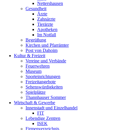
Nettershausen
Gesundheit
Ärzte
Zahnärzte
Tierärzte
Apotheken
Im Notfall
Begrüßung
Kirchen und Pfarrämter
Post von Dahoim
Kultur & Freizeit
Vereine und Verbände
Feuerwehren
Museum
Sporteinrichtungen
Freizeitangebote
Sehenswürdigkeiten
Spielplätze
Thannhauser Sommer
Wirtschaft & Gewerbe
Innenstadt und Einzelhandel
FIT
Lebendige Zentren
ISEK
Firmenverzeichnis