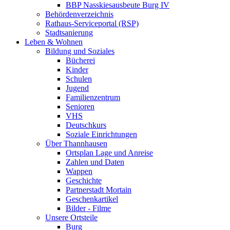
BBP Nasskiesausbeute Burg IV
Behördenverzeichnis
Rathaus-Serviceportal (RSP)
Stadtsanierung
Leben & Wohnen
Bildung und Soziales
Bücherei
Kinder
Schulen
Jugend
Familienzentrum
Senioren
VHS
Deutschkurs
Soziale Einrichtungen
Über Thannhausen
Ortsplan Lage und Anreise
Zahlen und Daten
Wappen
Geschichte
Partnerstadt Mortain
Geschenkartikel
Bilder - Filme
Unsere Ortsteile
Burg