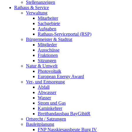
Stellenanzeigen
Rathaus & Service
Verwaltung
Mitarbeiter
Sachgebiete
Aufgaben
Rathaus-Serviceportal (RSP)
Bürgermeister & Stadtrat
Mitglieder
Ausschüsse
Fraktionen
Sitzungen
Natur & Umwelt
Photovoltaik
European Energy Award
Ver- und Entsorgung
Abfall
Abwasser
Wasser
Strom und Gas
Kaminkehrer
Breitbandausbau BayGibitR
Ortsrecht / Satzungen
Bauleitplanung
FNP Nasskiesausbeute Burg IV