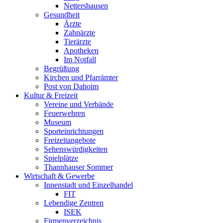
Nettershausen
Gesundheit
Ärzte
Zahnärzte
Tierärzte
Apotheken
Im Notfall
Begrüßung
Kirchen und Pfarrämter
Post von Dahoim
Kultur & Freizeit
Vereine und Verbände
Feuerwehren
Museum
Sporteinrichtungen
Freizeitangebote
Sehenswürdigkeiten
Spielplätze
Thannhauser Sommer
Wirtschaft & Gewerbe
Innenstadt und Einzelhandel
FIT
Lebendige Zentren
ISEK
Firmenverzeichnis