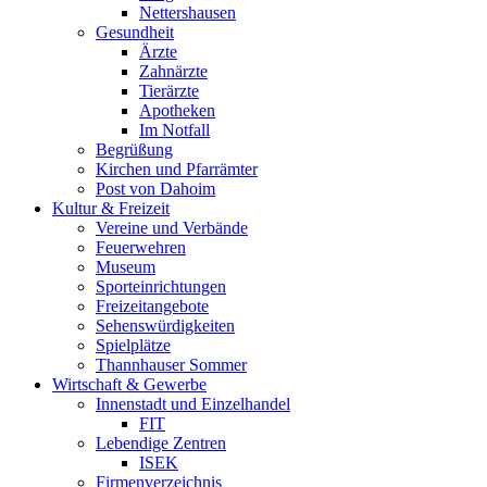
Nettershausen
Gesundheit
Ärzte
Zahnärzte
Tierärzte
Apotheken
Im Notfall
Begrüßung
Kirchen und Pfarrämter
Post von Dahoim
Kultur & Freizeit
Vereine und Verbände
Feuerwehren
Museum
Sporteinrichtungen
Freizeitangebote
Sehenswürdigkeiten
Spielplätze
Thannhauser Sommer
Wirtschaft & Gewerbe
Innenstadt und Einzelhandel
FIT
Lebendige Zentren
ISEK
Firmenverzeichnis