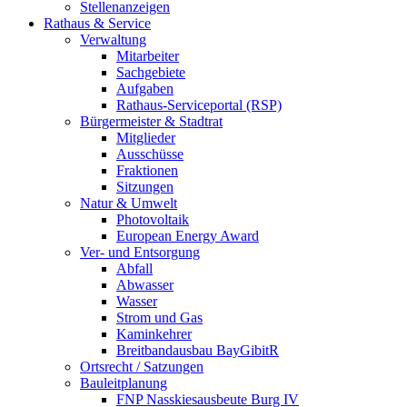
Stellenanzeigen
Rathaus & Service
Verwaltung
Mitarbeiter
Sachgebiete
Aufgaben
Rathaus-Serviceportal (RSP)
Bürgermeister & Stadtrat
Mitglieder
Ausschüsse
Fraktionen
Sitzungen
Natur & Umwelt
Photovoltaik
European Energy Award
Ver- und Entsorgung
Abfall
Abwasser
Wasser
Strom und Gas
Kaminkehrer
Breitbandausbau BayGibitR
Ortsrecht / Satzungen
Bauleitplanung
FNP Nasskiesausbeute Burg IV