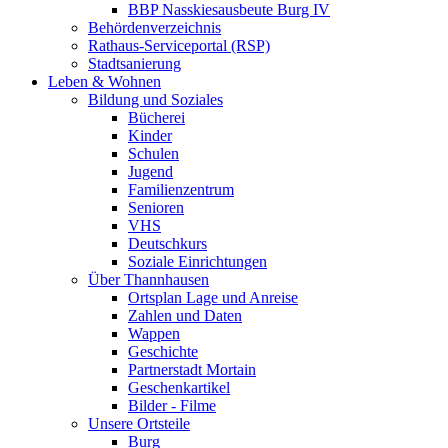
BBP Nasskiesausbeute Burg IV
Behördenverzeichnis
Rathaus-Serviceportal (RSP)
Stadtsanierung
Leben & Wohnen
Bildung und Soziales
Bücherei
Kinder
Schulen
Jugend
Familienzentrum
Senioren
VHS
Deutschkurs
Soziale Einrichtungen
Über Thannhausen
Ortsplan Lage und Anreise
Zahlen und Daten
Wappen
Geschichte
Partnerstadt Mortain
Geschenkartikel
Bilder - Filme
Unsere Ortsteile
Burg