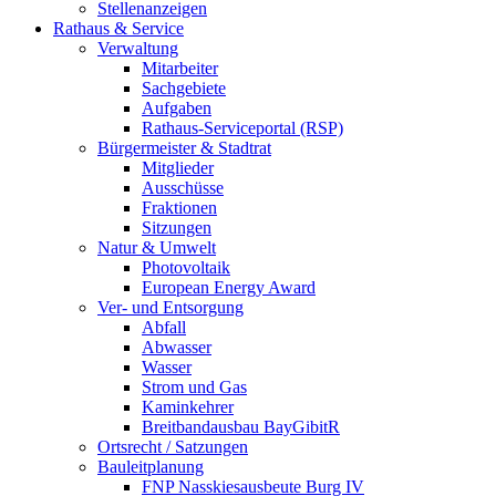
Stellenanzeigen
Rathaus & Service
Verwaltung
Mitarbeiter
Sachgebiete
Aufgaben
Rathaus-Serviceportal (RSP)
Bürgermeister & Stadtrat
Mitglieder
Ausschüsse
Fraktionen
Sitzungen
Natur & Umwelt
Photovoltaik
European Energy Award
Ver- und Entsorgung
Abfall
Abwasser
Wasser
Strom und Gas
Kaminkehrer
Breitbandausbau BayGibitR
Ortsrecht / Satzungen
Bauleitplanung
FNP Nasskiesausbeute Burg IV