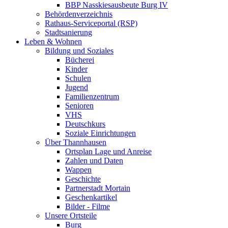
BBP Nasskiesausbeute Burg IV
Behördenverzeichnis
Rathaus-Serviceportal (RSP)
Stadtsanierung
Leben & Wohnen
Bildung und Soziales
Bücherei
Kinder
Schulen
Jugend
Familienzentrum
Senioren
VHS
Deutschkurs
Soziale Einrichtungen
Über Thannhausen
Ortsplan Lage und Anreise
Zahlen und Daten
Wappen
Geschichte
Partnerstadt Mortain
Geschenkartikel
Bilder - Filme
Unsere Ortsteile
Burg