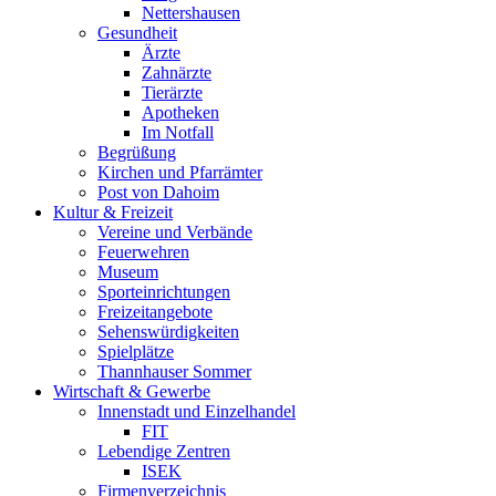
Nettershausen
Gesundheit
Ärzte
Zahnärzte
Tierärzte
Apotheken
Im Notfall
Begrüßung
Kirchen und Pfarrämter
Post von Dahoim
Kultur & Freizeit
Vereine und Verbände
Feuerwehren
Museum
Sporteinrichtungen
Freizeitangebote
Sehenswürdigkeiten
Spielplätze
Thannhauser Sommer
Wirtschaft & Gewerbe
Innenstadt und Einzelhandel
FIT
Lebendige Zentren
ISEK
Firmenverzeichnis