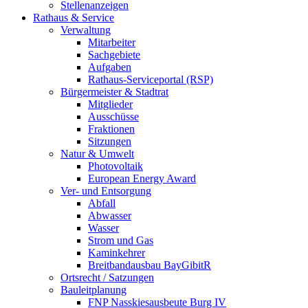
Stellenanzeigen
Rathaus & Service
Verwaltung
Mitarbeiter
Sachgebiete
Aufgaben
Rathaus-Serviceportal (RSP)
Bürgermeister & Stadtrat
Mitglieder
Ausschüsse
Fraktionen
Sitzungen
Natur & Umwelt
Photovoltaik
European Energy Award
Ver- und Entsorgung
Abfall
Abwasser
Wasser
Strom und Gas
Kaminkehrer
Breitbandausbau BayGibitR
Ortsrecht / Satzungen
Bauleitplanung
FNP Nasskiesausbeute Burg IV