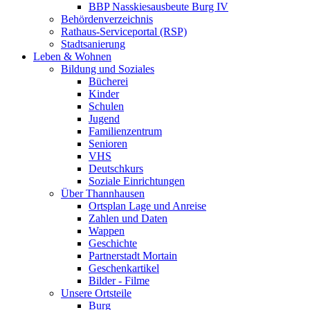
BBP Nasskiesausbeute Burg IV
Behördenverzeichnis
Rathaus-Serviceportal (RSP)
Stadtsanierung
Leben & Wohnen
Bildung und Soziales
Bücherei
Kinder
Schulen
Jugend
Familienzentrum
Senioren
VHS
Deutschkurs
Soziale Einrichtungen
Über Thannhausen
Ortsplan Lage und Anreise
Zahlen und Daten
Wappen
Geschichte
Partnerstadt Mortain
Geschenkartikel
Bilder - Filme
Unsere Ortsteile
Burg