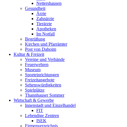
Nettershausen
Gesundheit
Ärzte
Zahnärzte
Tierärzte
Apotheken
Im Notfall
Begrüßung
Kirchen und Pfarrämter
Post von Dahoim
Kultur & Freizeit
Vereine und Verbände
Feuerwehren
Museum
Sporteinrichtungen
Freizeitangebote
Sehenswürdigkeiten
Spielplätze
Thannhauser Sommer
Wirtschaft & Gewerbe
Innenstadt und Einzelhandel
FIT
Lebendige Zentren
ISEK
Firmenverzeichnis