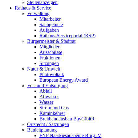
Stellenanzeigen
Rathaus & Service
Verwaltung
Mitarbeiter
Sachgebiete
Aufgaben
Rathaus-Serviceportal (RSP)
Bürgermeister & Stadtrat
Mitglieder
Ausschüsse
Fraktionen
Sitzungen
Natur & Umwelt
Photovoltaik
European Energy Award
Ver- und Entsorgung
Abfall
Abwasser
Wasser
Strom und Gas
Kaminkehrer
Breitbandausbau BayGibitR
Ortsrecht / Satzungen
Bauleitplanung
FNP Nasskiesausbeute Burg IV