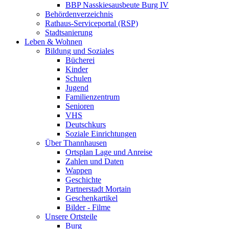
BBP Nasskiesausbeute Burg IV
Behördenverzeichnis
Rathaus-Serviceportal (RSP)
Stadtsanierung
Leben & Wohnen
Bildung und Soziales
Bücherei
Kinder
Schulen
Jugend
Familienzentrum
Senioren
VHS
Deutschkurs
Soziale Einrichtungen
Über Thannhausen
Ortsplan Lage und Anreise
Zahlen und Daten
Wappen
Geschichte
Partnerstadt Mortain
Geschenkartikel
Bilder - Filme
Unsere Ortsteile
Burg